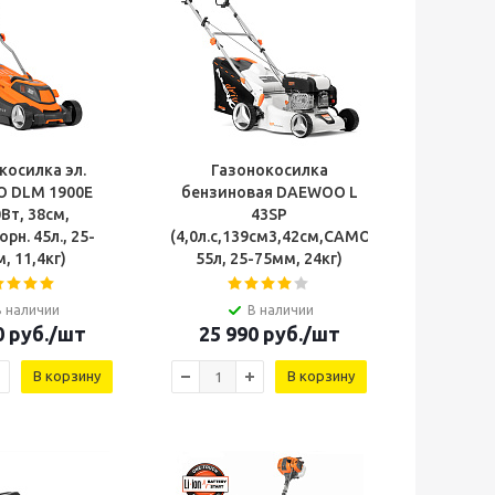
косилка эл.
Газонокосилка
 DLM 1900E
бензиновая DAEWOO L
Вт, 38см,
43SP
рн. 45л., 25-
(4,0л.с,139см3,42см,САМОХОДНАЯ,травос
75мм, 11,4кг)
55л, 25-75мм, 24кг)
В наличии
В наличии
0
руб.
/шт
25 990
руб.
/шт
В корзину
В корзину