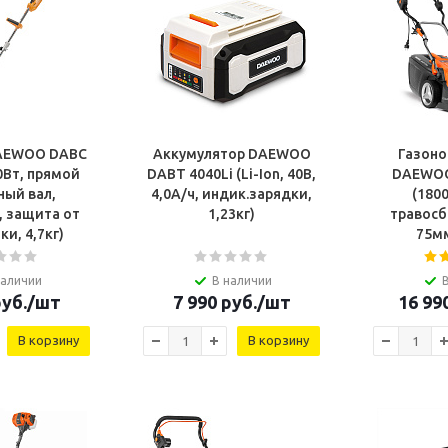
AEWOO DABC
Аккумулятор DAEWOO
Газоно
0Вт, прямой
DABT 4040Li (Li-Ion, 40В,
DAEWOO
ный вал,
4,0А/ч, индик.зарядки,
(1800
, защита от
1,23кг)
травосбо
ки, 4,7кг)
наличии
В наличии
уб.
/шт
7 990
руб.
/шт
16 99
В корзину
В корзину