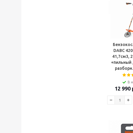
Бензоко
DABC 420 
41,7см3, 2
+пильный 
разборн.
В 
12 990