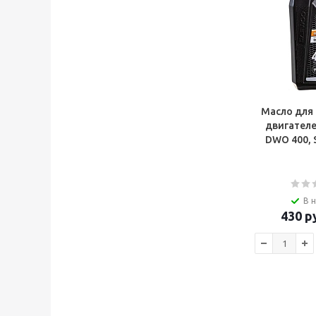
Масло для 
двигател
DWO 400, S
В 
430
ру