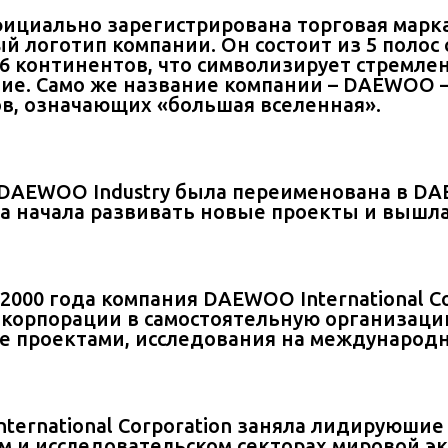
фициально зарегистрирована торговая мар
й логотип компании. Он состоит из 5 полос
 6 континентов, что символизирует стремле
тие. Само же название компании – DAEWOO –
в, означающих «большая вселенная».
DAEWOO Industry была переименована в DA
а начала развивать новые проекты и вышл
 2000 года компания DAEWOO International C
 корпорации в самостоятельную организацию
е проектами, исследования на международ
ternational Corporation заняла лидируюшие
м и исследовательском секторах мировой эк