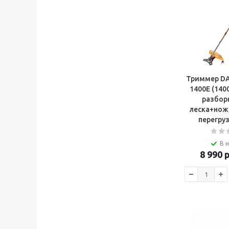
Триммер D
1400E (140
разбор
леска+нож
перегруз
В 
8 990
р