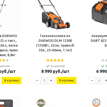
са DAEWOO
Газонокосилка эл.
Аккумул
(2-х такт.,
DAEWOO DLM 1250E
DABT 8221Li Li-Ion
.0л.с, леска
(1250Вт, 32см, травосб.
8
диск, прям.
35л., 25-60мм, 7,1кг)
вал, 8,8кг
наличии
В наличии
руб.
/шт
8 990
руб.
/шт
6 990
В корзину
В корзину