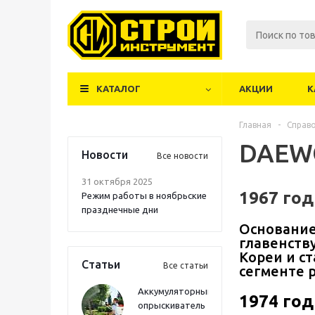
КАТАЛОГ
АКЦИИ
К
Главная
-
Справ
DAEW
Новости
Все новости
31 октября 2025
1967 год
Режим работы в ноябрьские
празднечные дни
Основание
главенств
Кореи и с
Статьи
Все статьи
сегменте 
Аккумуляторный
1974 год
опрыскиватель