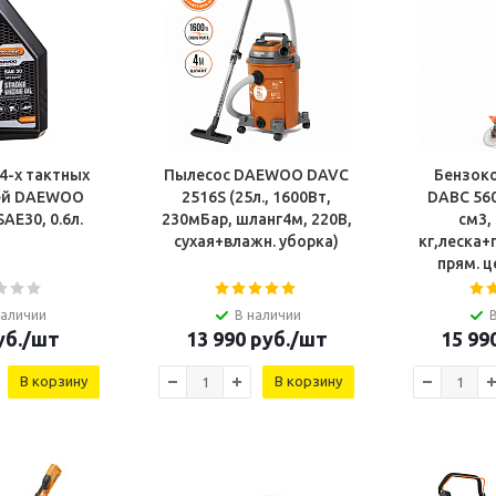
4-х тактных
Пылесос DAEWOO DAVC
Бензок
ей DAEWOO
2516S (25л., 1600Вт,
DABC 560 
AE30, 0.6л.
230мБар, шланг4м, 220В,
см3, 
сухая+влажн. уборка)
кг,леска+
прям. ц
наличии
В наличии
б.
/шт
13 990
руб.
/шт
15 99
В корзину
В корзину