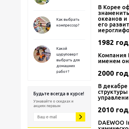
В Корее о
знамениты
океанов и
Как выбрать
его разви
компрессор?
иероглифо
1982 год
Какой
Компания 
шуруповерт
именем он
выбрать для
домашних
работ?
2000 год
В декабре
структуры
Будьте всегда в курсе!
управлени
Узнавайте о скидках и
акциях первым
2010 год
DAEWOO In
химическо