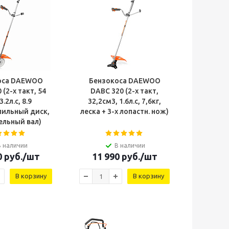
оса DAEWOO
Бензокоса DAEWOO
(2-х такт, 54
DABC 320 (2-х такт,
3.2л.с, 8.9
32,2см3, 1.6л.с, 7,6кг,
пильный диск,
леска + 3-х лопастн. нож)
ельный вал)
В наличии
В наличии
0
руб.
/шт
11 990
руб.
/шт
В корзину
В корзину