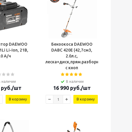
ятор DAEWOO
Бензокоса DAEWOO
, 21В,
DABC 420E (42,7см3,
,0 А/ч
2.0л.с,
леска+диск,прям.разборн.вал,9,2кг,элек
с кноп
В наличии
В наличии
руб.
/шт
16 990
руб.
/шт
В корзину
В корзину