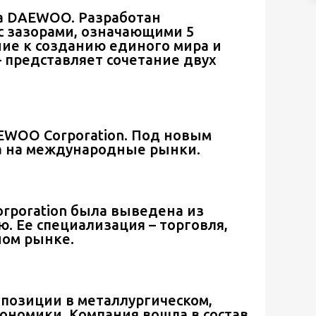
ка DAEWOO. Разработан
 с зазорами, означающими 5
ние к созданию единого мира и
 представляет сочетание двух
EWOO Corporation. Под новым
а на международные рынки.
orporation была выведена из
. Ее специализация – торговля,
ном рынке.
 позиции в металлургическом,
ономики. Компания вошла в состав