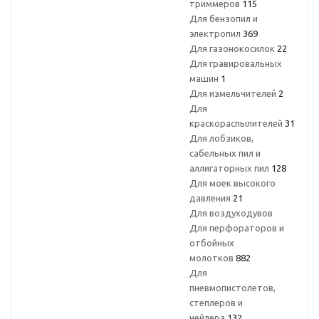
триммеров
115
Для бензопил и
электропил
369
Для газонокосилок
22
Для гравировальных
машин
1
Для измельчителей
2
Для
краскораспылителей
31
Для лобзиков,
сабельных пил и
аллигаторных пил
128
Для моек высокого
давления
21
Для воздуходувов
Для перфораторов и
отбойных
молотков
882
Для
пневмопистолетов,
степлеров и
нейлера
132