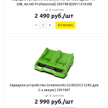
20В, 6А HD Professional) 205798 (E0911.019.00)
В наличии
2 490
руб.
/шт
В корзину
Зарядное устройство Greenworks G24X2UC2 (24V,для
2-х аккум.) 2931907
В наличии
2 990
руб.
/шт