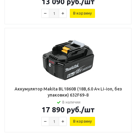
13 090
руб.
/шт
В корзину
Аккумулятор Makita BL1860B (18В,6.0 Ач Li-ion, без
упаковки) 632F69-8
В наличии
17 890
руб.
/шт
В корзину