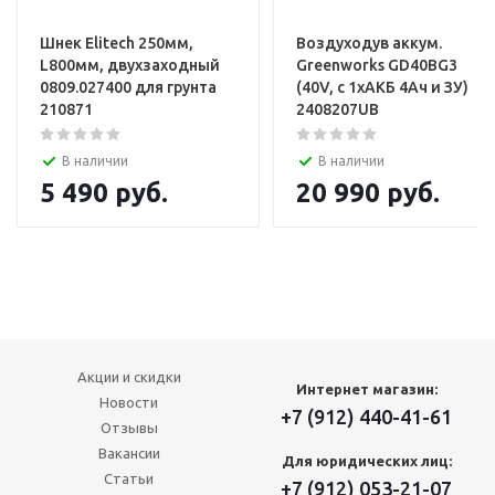
Шнек Elitech 250мм,
Воздуходув аккум.
L800мм, двухзаходный
Greenworks GD40BG3
0809.027400 для грунта
(40V, с 1хАКБ 4Ач и ЗУ)
210871
2408207UB
В наличии
В наличии
5 490
руб.
20 990
руб.
Акции и скидки
Интернет магазин:
Новости
+7 (912) 440-41-61
Отзывы
Вакансии
Для юридических лиц:
Статьи
+7 (912) 053-21-07