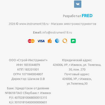
FRED
Разработал
2026 © www.instrument18.ru - Магазин электроинструментов
Email:
info@instrument18.ru
ООО «Строй-Инструмент»
Юридический адрес:
ИНН 1833044879
426006, УР, г.Ижевск, ул. Телегина,
КПП 183201001
30, пом. 270
ОГРН 1071840004807
Почтовый адрес:
Директор: Шачков О.В
426006, УР, г.Ижевск,
ул.Телегина,30
Банк: Удмуртское отделение
№8618 ПАО Сбербанк г. Ижевск
Р/с 40702810068000015315
К/с 30101810400000000601