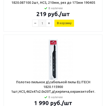
1820.087100 2шт, HCS, 210мм, рез до 175мм 190405
В наличии
219
руб.
/шт
В корзину
Полотно пильное д\сабельной пилы ELITECH
1820.115900
1шт,HCS,462х47х2.0х20T,д\кирпича,керамзитобет.
В наличии
1 990
руб.
/шт