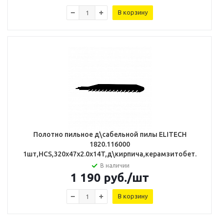
В корзину
Полотно пильное д\сабельной пилы ELITECH
1820.116000
1шт,HCS,320х47х2.0х14T,д\кирпича,керамзитобет.
В наличии
1 190
руб.
/шт
В корзину