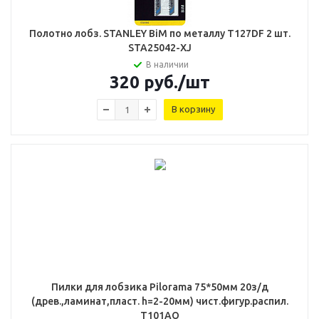
Полотно лобз. STANLEY BiM по металлу T127DF 2 шт.
STA25042-XJ
В наличии
320
руб.
/шт
В корзину
Пилки для лобзика Pilorama 75*50мм 20з/д
(древ.,ламинат,пласт. h=2-20мм) чист.фигур.распил.
Т101AO