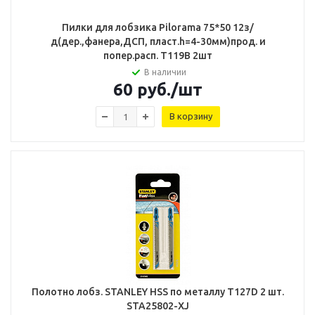
Пилки для лобзика Pilorama 75*50 12з/
д(дер.,фанера,ДСП, пласт.h=4-30мм)прод. и
попер.расп. Т119B 2шт
В наличии
60
руб.
/шт
В корзину
Полотно лобз. STANLEY HSS по металлу T127D 2 шт.
STA25802-XJ