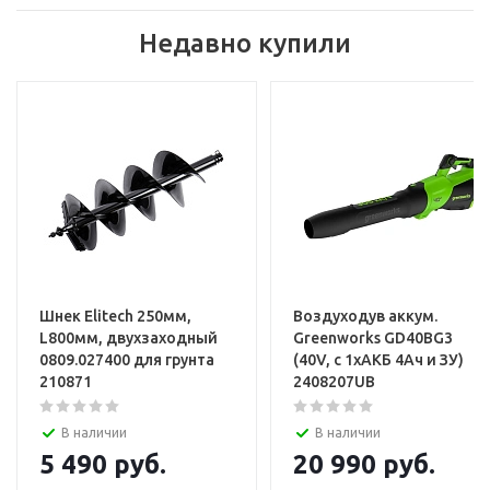
Недавно купили
Шнек Elitech 250мм,
Воздуходув аккум.
L800мм, двухзаходный
Greenworks GD40BG3
0809.027400 для грунта
(40V, с 1хАКБ 4Ач и ЗУ)
210871
2408207UB
В наличии
В наличии
5 490
руб.
20 990
руб.