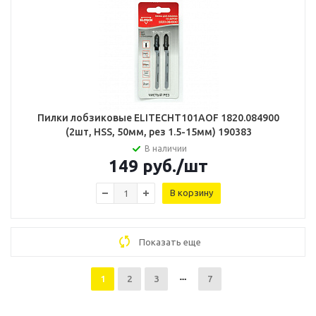
Пилки лобзиковые ELITECHT101AOF 1820.084900
(2шт, HSS, 50мм, рез 1.5-15мм) 190383
В наличии
149
руб.
/шт
В корзину
Показать еще
1
2
3
7