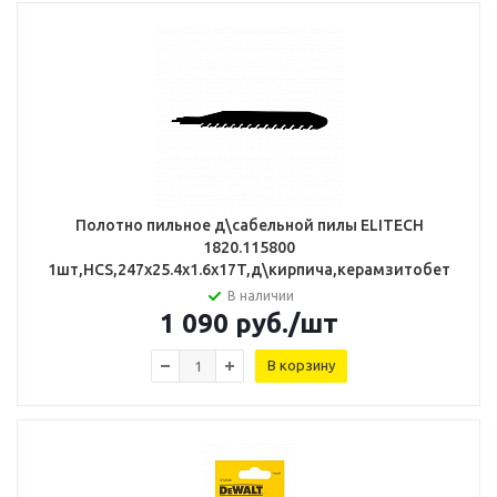
Полотно пильное д\сабельной пилы ELITECH
1820.115800
1шт,HCS,247х25.4х1.6х17T,д\кирпича,керамзитобет
В наличии
1 090
руб.
/шт
В корзину