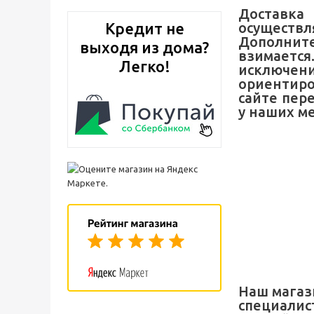
Достав
Кредит не
осуществ
Дополните
выходя из дома?
взимаетс
Легко!
исключе
ориентиро
сайте пер
у наших ме
Наш магаз
специалист