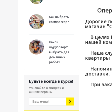
Опер
Как выбрать
Дорогие п
компрессор?
магазин "
В целях 
нашей ком
Какой
шуруповерт
Наша слу
выбрать для
квартиры 
домашних
работ?
Напомина
доставки.
Будьте всегда в курсе!
При зака
Узнавайте о скидках и
акциях первым