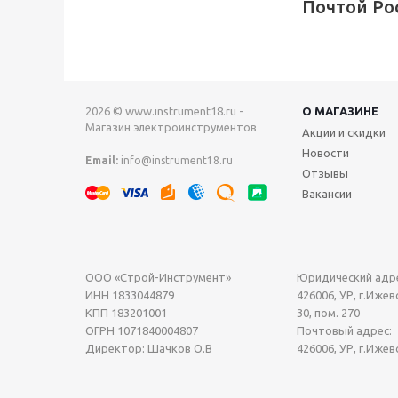
Почтой Ро
2026 © www.instrument18.ru -
О МАГАЗИНЕ
Магазин электроинструментов
Акции и скидки
Новости
Email:
info@instrument18.ru
Отзывы
Вакансии
ООО «Строй-Инструмент»
Юридический адре
ИНН 1833044879
426006, УР, г.Ижевс
КПП 183201001
30, пом. 270
ОГРН 1071840004807
Почтовый адрес:
Директор: Шачков О.В
426006, УР, г.Ижев