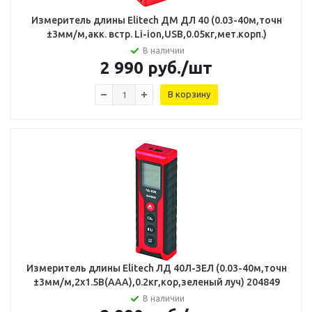
Измеритель длины Elitech ДМ ДЛ 40 (0.03-40м,точн
±3мм/м,акк. встр. Li-ion,USB,0.05кг,мет.корп.)
В наличии
2 990
руб.
/шт
В корзину
Измеритель длины Elitech ЛД 40Л-ЗЕЛ (0.03-40м,точн
±3мм/м,2х1.5В(ААА),0.2кг,кор,зеленый луч) 204849
В наличии