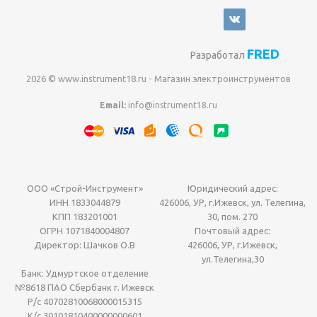
FRED
Разработал
2026 © www.instrument18.ru - Магазин электроинструментов
Email:
info@instrument18.ru
ООО «Строй-Инструмент»
Юридический адрес:
ИНН 1833044879
426006, УР, г.Ижевск, ул. Телегина,
КПП 183201001
30, пом. 270
ОГРН 1071840004807
Почтовый адрес:
Директор: Шачков О.В
426006, УР, г.Ижевск,
ул.Телегина,30
Банк: Удмуртское отделение
№8618 ПАО Сбербанк г. Ижевск
Р/с 40702810068000015315
К/с 30101810400000000601