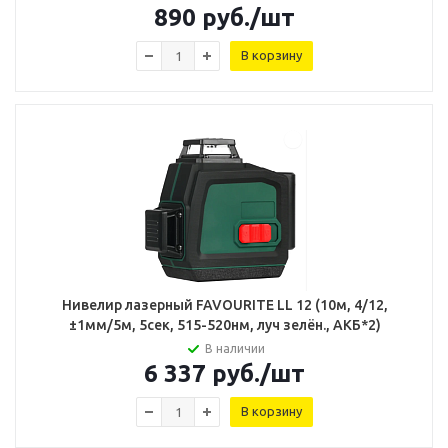
890
руб.
/шт
В корзину
Нивелир лазерный FAVOURITE LL 12 (10м, 4/12,
±1мм/5м, 5сек, 515-520нм, луч зелён., АКБ*2)
В наличии
6 337
руб.
/шт
В корзину