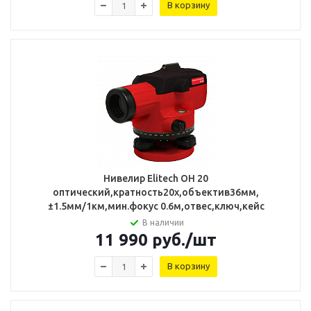
В корзину
Нивелир Elitech ОН 20
оптический,кратность20х,объектив36мм,
±1.5мм/1км,мин.фокус 0.6м,отвес,ключ,кейс
В наличии
11 990
руб.
/шт
В корзину