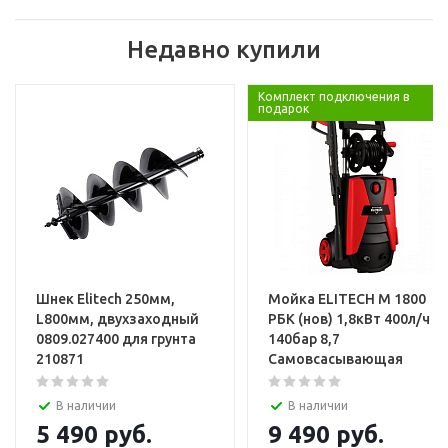
Недавно купили
Комплект подключения в
подарок
Шнек Elitech 250мм,
Мойка ELITECH М 1800
L800мм, двухзаходный
РБК (нов) 1,8кВт 400л/ч
0809.027400 для грунта
140бар 8,7
210871
Самовсасывающая
В наличии
В наличии
5 490
руб.
9 490
руб.