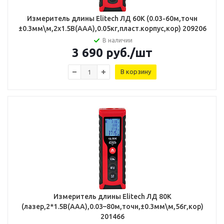
Измеритель длины Elitech ЛД 60К (0.03-60м,точн
±0.3мм\м,2х1.5В(ААА),0.05кг,пласт.корпус,кор) 209206
В наличии
3 690
руб.
/шт
В корзину
Измеритель длины Elitech ЛД 80К
(лазер,2*1.5В(ААА),0.03–80м,точн,±0.3мм\м,56г,кор)
201466