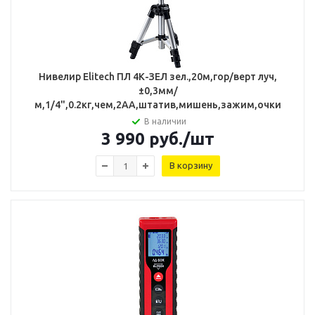
Нивелир Elitech ПЛ 4К-ЗЕЛ зел.,20м,гор/верт луч,
±0,3мм/
м,1/4",0.2кг,чем,2АА,штатив,мишень,зажим,очки
В наличии
3 990
руб.
/шт
В корзину