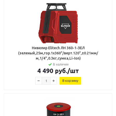
Нивелир Elitech ЛН 360-1-ЗЕЛ
(зеленый,25м,гор.1х360°/верт.120°,±0.21мм/
м,1/4",0.3кг,сумка,Li-Ion)
В наличии
4 490
руб.
/шт
В корзину