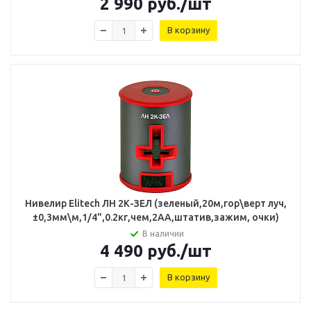
2 990
руб.
/шт
В корзину
Нивелир Elitech ЛН 2К-ЗЕЛ (зеленый,20м,гор\верт луч,
±0,3мм\м,1/4",0.2кг,чем,2АА,штатив,зажим, очки)
В наличии
4 490
руб.
/шт
В корзину