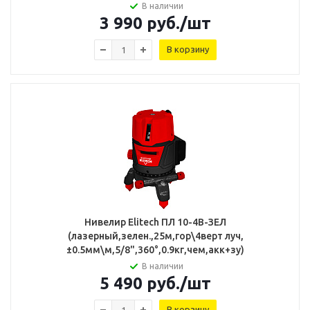
В наличии
3 990
руб.
/шт
В корзину
Нивелир Elitech ПЛ 10-4В-ЗЕЛ
(лазерный,зелен.,25м,гор\4верт луч,
±0.5мм\м,5/8",360°,0.9кг,чем,акк+зу)
В наличии
5 490
руб.
/шт
В корзину