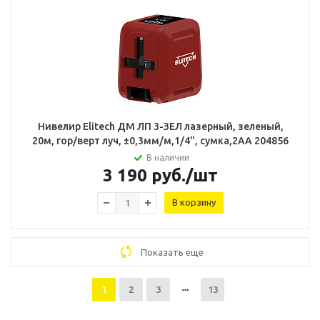
Нивелир Elitech ДМ ЛП 3-ЗЕЛ лазерный, зеленый,
20м, гор/верт луч, ±0,3мм/м,1/4", сумка,2АА 204856
В наличии
3 190
руб.
/шт
В корзину
Показать еще
1
2
3
13