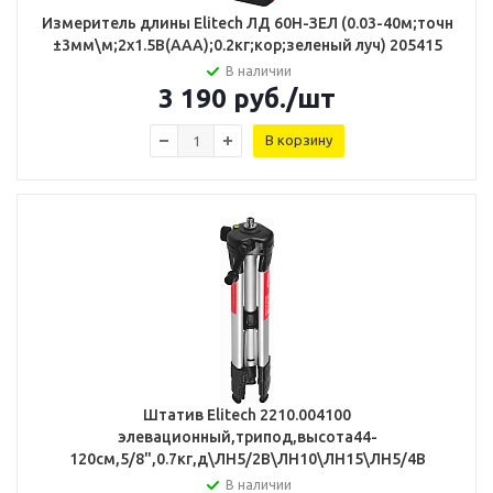
Измеритель длины Elitech ЛД 60Н-ЗЕЛ (0.03-40м;точн
±3мм\м;2х1.5В(ААА);0.2кг;кор;зеленый луч) 205415
В наличии
3 190
руб.
/шт
В корзину
Штатив Elitech 2210.004100
элевационный,трипод,высота44-
120см,5/8",0.7кг,д\ЛН5/2В\ЛН10\ЛН15\ЛН5/4В
В наличии