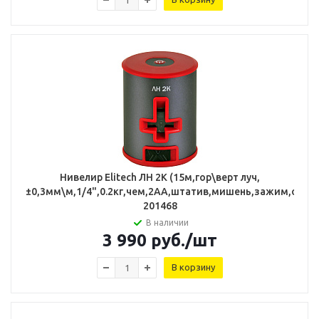
Нивелир Elitech ЛН 2К (15м,гор\верт луч,
±0,3мм\м,1/4",0.2кг,чем,2АА,штатив,мишень,зажим,очки)
201468
В наличии
3 990
руб.
/шт
В корзину