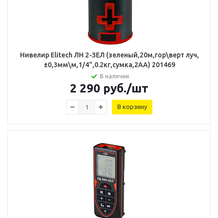
Нивелир Elitech ЛН 2-ЗЕЛ (зеленый,20м,гор\верт луч,
±0,3мм\м,1/4",0.2кг,сумка,2АА) 201469
В наличии
2 290
руб.
/шт
В корзину