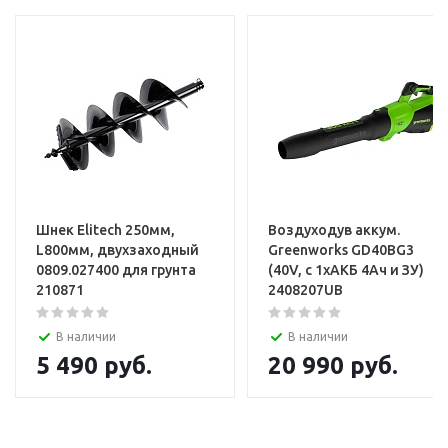
Шнек Elitech 250мм,
Воздуходув аккум.
L800мм, двухзаходный
Greenworks GD40BG3
0809.027400 для грунта
(40V, с 1хАКБ 4Ач и ЗУ)
210871
2408207UB
В наличии
В наличии
5 490
руб.
20 990
руб.