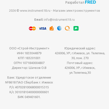
FRED
Разработал
2026 © www.instrument18.ru - Магазин электроинструментов
Email:
info@instrument18.ru
ООО «Строй-Инструмент»
Юридический адрес:
ИНН 1833044879
426006, УР, г.Ижевск, ул. Телегина,
КПП 183201001
30, пом. 270
ОГРН 1071840004807
Почтовый адрес:
Директор: Шачков О.В
426006, УР, г.Ижевск,
ул.Телегина,30
Банк: Удмуртское отделение
№8618 ПАО Сбербанк г. Ижевск
Р/с 40702810068000015315
К/с 30101810400000000601
БИК 049401601.