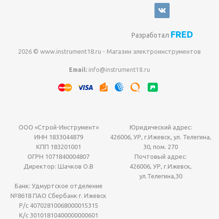
FRED
Разработал
2026 © www.instrument18.ru - Магазин электроинструментов
Email:
info@instrument18.ru
ООО «Строй-Инструмент»
Юридический адрес:
ИНН 1833044879
426006, УР, г.Ижевск, ул. Телегина,
КПП 183201001
30, пом. 270
ОГРН 1071840004807
Почтовый адрес:
Директор: Шачков О.В
426006, УР, г.Ижевск,
ул.Телегина,30
Банк: Удмуртское отделение
№8618 ПАО Сбербанк г. Ижевск
Р/с 40702810068000015315
К/с 30101810400000000601