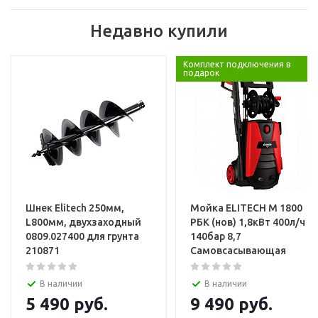
Недавно купили
Комплект подключения в
подарок
Шнек Elitech 250мм,
Мойка ELITECH М 1800
L800мм, двухзаходный
РБК (нов) 1,8кВт 400л/ч
0809.027400 для грунта
140бар 8,7
210871
Самовсасывающая
В наличии
В наличии
5 490
руб.
9 490
руб.