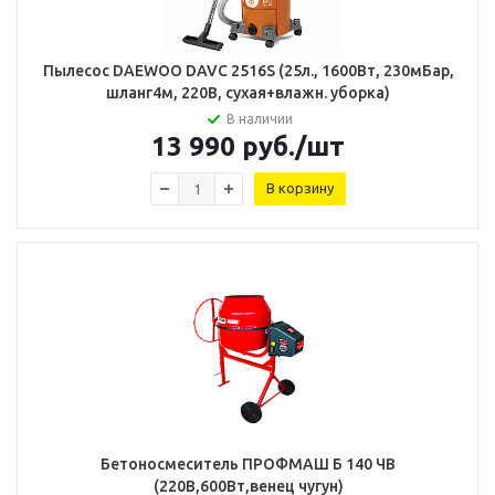
Пылесос DAEWOO DAVC 2516S (25л., 1600Вт, 230мБар,
шланг4м, 220В, сухая+влажн. уборка)
В наличии
13 990
руб.
/шт
В корзину
Бетоносмеситель ПРОФМАШ Б 140 ЧВ
(220В,600Вт,венец чугун)