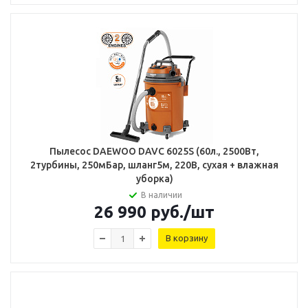
Пылесос DAEWOO DAVC 6025S (60л., 2500Вт,
2турбины, 250мБар, шланг5м, 220В, сухая + влажная
уборка)
В наличии
26 990
руб.
/шт
В корзину