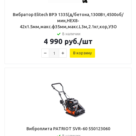
Вибратор Elitech ВРЭ 1335(д/бетона,1300Вт,4500об/
мин,НЕХ8-
42х1.5мм,макс.ф35мм,макс.L3м,2.1кг,кор,УЗО
В наличии
4 990
руб.
/шт
В корзину
Виброплита PATRIOT SVR-60 550123060
В наличии