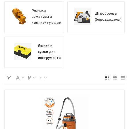
Резчики
Штроборезы
арматуры и
(бороздоделы)
комплектующие
Ящики и
сумки для
инструмента