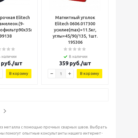
рочная Elitech
Магнитный уголок
амелеон.(9-
Elitech 0606.017300
,0.36кг,черная)
тофильтр90х35мм,0.1мс,шлиф,0.38кг)
усилие(max)=11.5кг,
99138
углы=45/90/135, 1шт.
195306
В наличии
В наличии
руб.
/шт
359
руб.
/шт
В корзину
В корзину
из металла с помощью прочных сварных швов. Выбрать
ены помогут опытные консультанты нашего интернет-