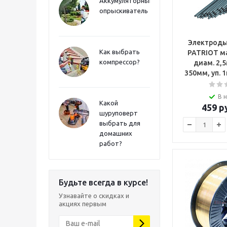
Аккумуляторный
опрыскиватель
Электроды
Как выбрать
PATRIOT м
компрессор?
диам. 2,
В 
Какой
459
ру
шуруповерт
выбрать для
домашних
работ?
Будьте всегда в курсе!
Узнавайте о скидках и
акциях первым