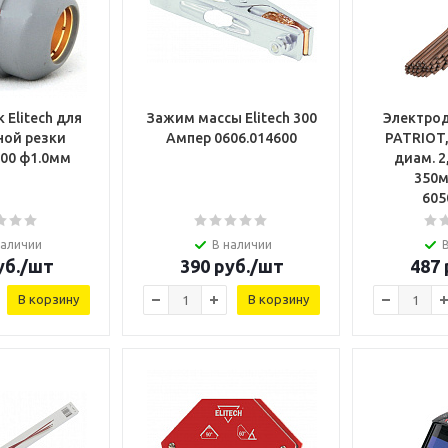
 Elitech для
Зажим массы Elitech 300
Электро
ной резки
Ампер 0606.014600
PATRIOT,
0606.007700 ф1.0мм
диам. 2
350мм
605
наличии
В наличии
б.
/шт
390
руб.
/шт
487
В корзину
В корзину