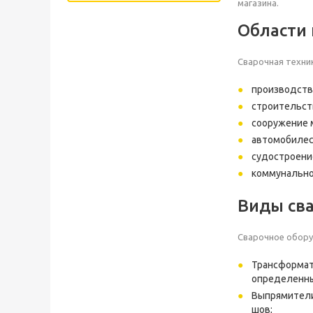
магазина.
Области
Сварочная техник
производств
строительст
сооружение 
автомобилес
судостроени
коммунально
Виды сва
Сварочное обору
Трансформат
определенны
Выпрямители
шов;