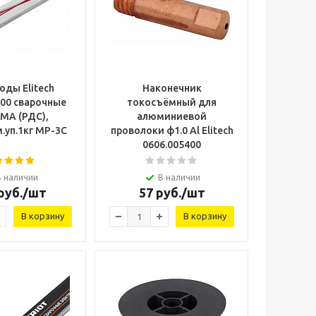
оды Elitech
Наконечник
100 сварочные
токосъёмный для
МА (РДС),
алюминиевой
.уп.1кг МР-3С
проволоки ф1.0 Al Elitech
0606.005400
В наличии
В наличии
руб.
/шт
57
руб.
/шт
В корзину
В корзину