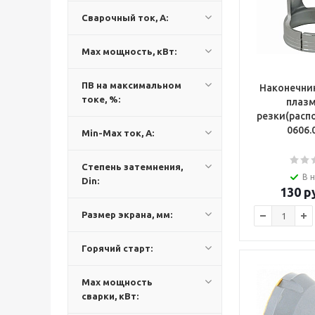
Сварочный ток, А:
Max мощность, кВт:
ПВ на максимальном
Наконечник
токе, %:
плаз
резки(расп
0606.
Min-Max ток, А:
Степень затемнения,
В 
Din:
130
ру
Размер экрана, мм:
Горячий старт:
Max мощность
сварки, кВт: