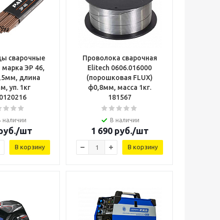
ды сварочные
Проволока сварочная
 марка ЭР 46,
Elitech 0606.016000
,5мм, длина
(порошковая FLUX)
, уп. 1кг
ф0,8мм, масса 1кг.
0120216
181567
В наличии
В наличии
руб.
/шт
1 690
руб.
/шт
В корзину
В корзину