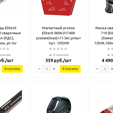
ы Elitech
Магнитный уголок
Маска сва
0 сварочные
Elitech 0606.017400
710 (Е0
А (РДС),
усилие(max)=11.5кг,углы=30/45/60/75/90/13
(Хамел
мм, уп.1кг
1шт. 195309
13DIN,100х
наличии
В наличии
б.
/шт
359
руб.
/шт
4 490
В корзину
В корзину