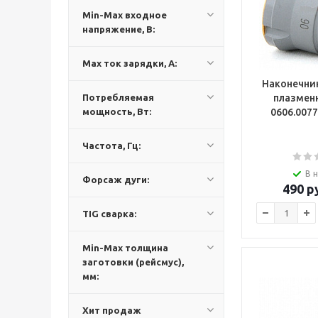
Min-Max входное
напряжение, В:
Max ток зарядки, А:
Наконечник
Потребляемая
плазмен
мощность, Вт:
Частота, Гц:
В 
Форсаж дуги:
490
ру
TIG сварка:
Min-Max толщина
заготовки (рейсмус),
мм:
Хит продаж