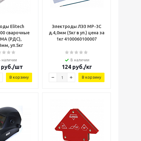
оды Elitech
Электроды ЛЭЗ МР-3С
900 сварочные
д.4,0мм (5кг в уп.) цена за
МА (РДС),
1кг 4100060100007
мм, уп.5кг
В наличии
В наличии
руб.
/шт
124
руб.
/кг
В корзину
В корзину