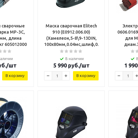
 сварочные
Маска сварочная Elitech
Электр
арка МР-3С,
910 (Е0912.006.00)
0606.016
5мм, длина
(Хамелеон,5-8\9-13DIN,
для М
350мм, уп. 1кг 605012000
100х80мм,0.04мс,шлиф,0.48кг,рисун.
диам.3
наличии
В наличии
б.
/шт
5 990
руб.
/шт
1 990
В корзину
В корзину