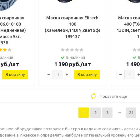
 сварочная
Маска сварочная Elitech
Маска сва
606.010100
100
400 ("Х
омедненная)
(Хамелеон,11DIN,светофильтр90х35мм,0.1мс
13DIN,све
масса 5кг.
199137
1
7938
наличии
В наличии
уб.
/шт
1 390
руб.
/шт
1 490
В корзину
В корзину
Показать еще
1
2
3
21
рочное оборудование позволяет быстро и надежно соединять детали 
дование в Ижевске и определить наиболее оптимальный уровень его ц