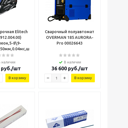
рочная Elitech
Сварочный полуавтомат
912.004.00)
OVERMAN 185 AURORA-
5,
еон,5-8\9-
Pro 00026643
50мм,0.04мс,шлиф,0.48кг,рисун.)
В наличии
В наличии
руб.
/шт
36 600
руб.
/шт
В корзину
В корзину