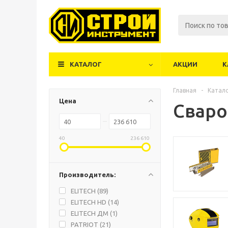
КАТАЛОГ
АКЦИИ
К
Главная
-
Катал
Цена
Сваро
40
236 610
Производитель:
ELITECH (
89
)
ELITECH HD (
14
)
ELITECH ДМ (
1
)
PATRIOT (
21
)