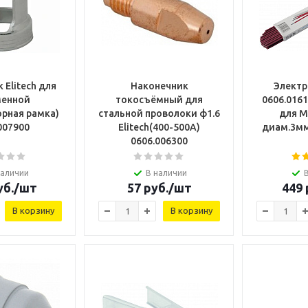
 Elitech для
Наконечник
Электр
менной
токосъёмный для
0606.016
орная рамка)
стальной проволоки ф1.6
для М
007900
Elitech(400-500А)
диам.3мм
0606.006300
наличии
В наличии
б.
/шт
57
руб.
/шт
449
В корзину
В корзину