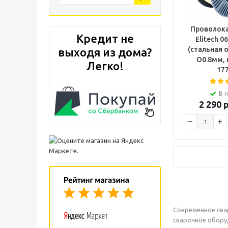
Проволока
Кредит не
Elitech 0
(стальная 
выходя из дома?
O0.8мм, 
Легко!
17
В 
2 290
р
Современное сва
сварочное обору