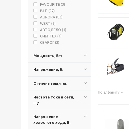
FAVOURITE (
3
)
P.I.T. (
27
)
AURORA (
83
)
WERT (
2
)
АВТОДЕЛО (
1
)
СИБРТЕХ (
1
)
СВАРОГ (
2
)
ЗУБР (
1
)
КРАТОН (
2
)
Мощность, Вт:
DECA (
4
)
BESTWELD (
2
)
Напряжение, В:
FOXWELD (
12
)
MAXCUT (
4
)
Степень защиты:
STARTWELD (
1
)
По алфавиту
КАЛИБР (
1
)
Частота тока в сети,
КЕДР (
11
)
Гц:
ПОБЕДА (
3
)
START (
1
)
Напряжение
холостого хода, В: