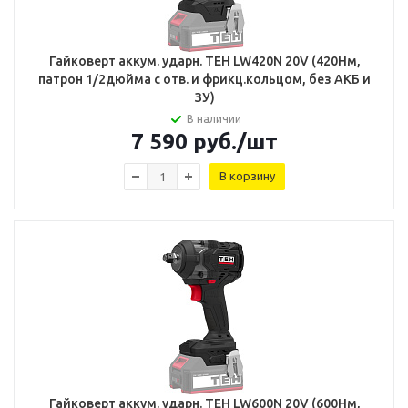
Гайковерт аккум. ударн. TEH LW420N 20V (420Нм,
патрон 1/2дюйма с отв. и фрикц.кольцом, без АКБ и
ЗУ)
В наличии
7 590
руб.
/шт
В корзину
Гайковерт аккум. ударн. TEH LW600N 20V (600Нм,