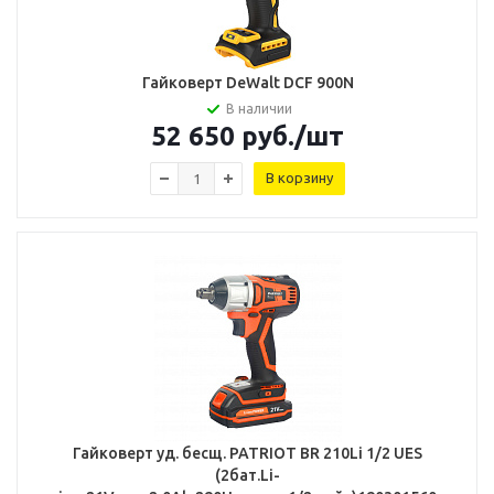
Гайковерт DeWalt DCF 900N
В наличии
52 650
руб.
/шт
В корзину
Гайковерт уд. бесщ. PATRIOT BR 210Li 1/2 UES
(2бат.Li-