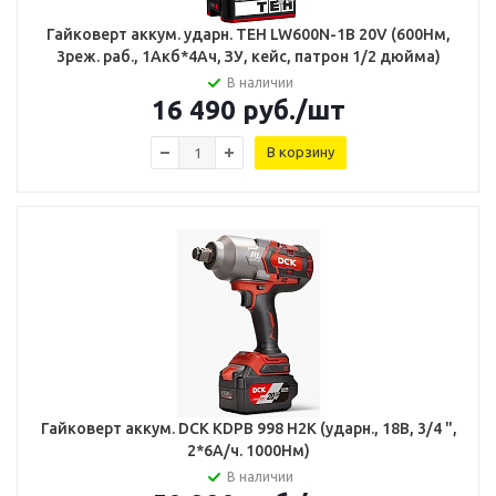
Гайковерт аккум. ударн. TEH LW600N-1B 20V (600Нм,
3реж. раб., 1Акб*4Ач, ЗУ, кейс, патрон 1/2 дюйма)
В наличии
16 490
руб.
/шт
В корзину
Гайковерт аккум. DCK KDPB 998 H2K (ударн., 18В, 3/4 ",
2*6А/ч. 1000Нм)
В наличии