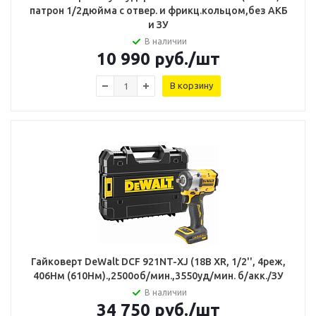
патрон 1/2дюйма с отвер. и фрикц.кольцом,без АКБ
и ЗУ
В наличии
10 990
руб.
/шт
В корзину
Гайковерт DeWalt DCF 921NT-XJ (18В XR, 1/2'', 4реж,
406Нм (610Нм).,2500об/мин.,3550уд/мин. б/акк./ЗУ
В наличии
34 750
руб.
/шт