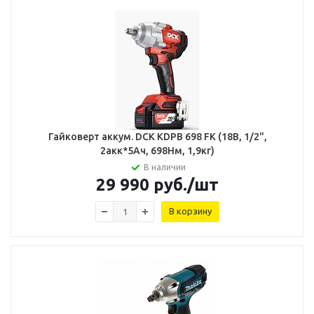
Гайковерт аккум. DCK KDPB 698 FK (18В, 1/2",
2акк*5Ач, 698Нм, 1,9кг)
В наличии
29 990
руб.
/шт
В корзину