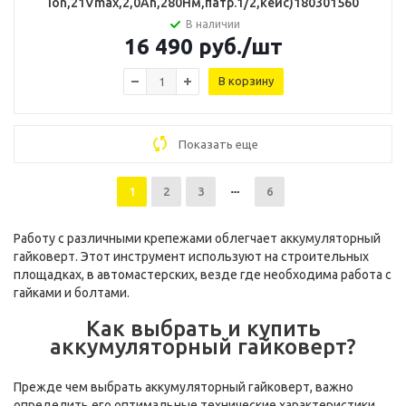
ion,21Vmax,2,0Ah,280Нм,патр.1/2,кейс)180301560
В наличии
16 490
руб.
/шт
В корзину
Показать еще
1
2
3
6
Работу с различными крепежами облегчает
аккумуляторный
гайковерт
. Этот инструмент используют на строительных
площадках, в автомастерских, везде где необходима работа с
гайками и болтами.
Как выбрать и купить
аккумуляторный гайковерт?
Прежде чем выбрать аккумуляторный гайковерт, важно
определить его оптимальные технические характеристики.