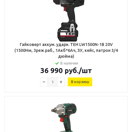
Гайковерт аккум. ударн. TEH LW1500N-1B 20V
(1500Нм, 3реж.раб., 1Акб*6Ач, ЗУ, кейс, патрон 3/4
дюйма)
В наличии
36 990
руб.
/шт
В корзину