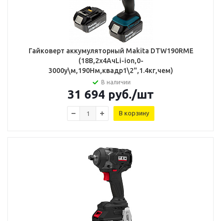
Гайковерт аккумуляторный Makita DTW190RME
(18В,2х4АчLi-ion,0-
3000у\м,190Нм,квадр1\2",1.4кг,чем)
В наличии
31 694
руб.
/шт
В корзину