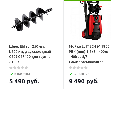
Шнек Elitech 250мм,
Мойка ELITECH М 1800
L800мм, двухзаходный
РБК (нов) 1,8кВт 400л/ч
0809.027400 для грунта
140бар 8,7
210871
Самовсасывающая
В наличии
В наличии
5 490
руб.
9 490
руб.