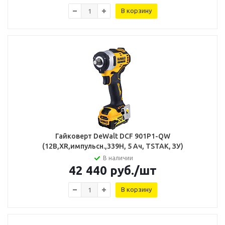
В корзину
Гайковерт DeWalt DCF 901P1-QW
(12В,XR,импульсн.,339Н, 5 Ач, TSTAK, ЗУ)
В наличии
42 440
руб.
/шт
В корзину