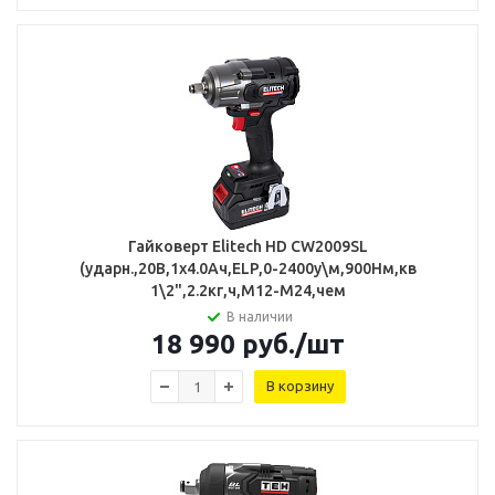
Гайковерт Elitech HD CW2009SL
(ударн.,20В,1х4.0Ач,ELP,0-2400у\м,900Нм,кв
1\2",2.2кг,ч,М12-М24,чем
В наличии
18 990
руб.
/шт
В корзину