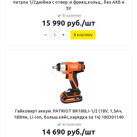
патрон 1/2дюйма с отвер. и фрикц.кольц., без АКБ и
ЗУ
В наличии
15 990
руб.
/шт
В корзину
Гайковерт аккум. PATRIOT BR180Li-1/2 (18V, 1,5Ач,
180Нм, Li-Ion, больш.кейс,зарядка за 1ч) 180301140
В наличии
14 690
руб.
/шт