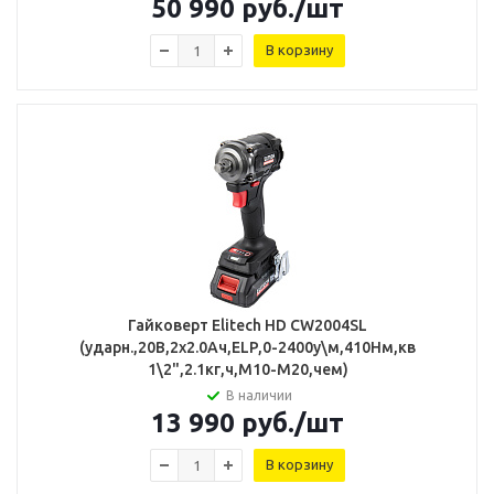
50 990
руб.
/шт
В корзину
Гайковерт Elitech HD CW2004SL
(ударн.,20В,2х2.0Ач,ELP,0-2400у\м,410Нм,кв
1\2",2.1кг,ч,М10-М20,чем)
В наличии
13 990
руб.
/шт
В корзину