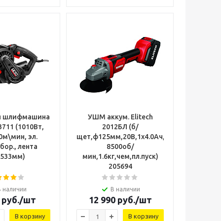
я шлифмашина
УШМ аккум. Elitech
711 (1010Вт,
2012БЛ (б/
0м\мин, эл.
щет,ф125мм,20В,1х4.0Ач,ELP,0-
бор., лента
8500об/
х533мм)
мин,1.6кг,чем,пл.пуск)
205694
В наличии
В наличии
руб.
/шт
12 990
руб.
/шт
В корзину
В корзину