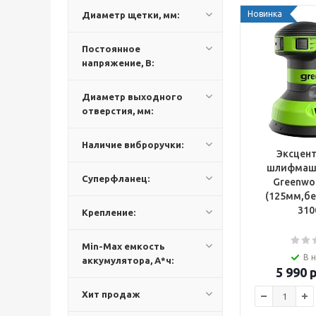
Новинка
Диаметр щетки, мм:
Постоянное
напряжение, В:
Диаметр выходного
отверстия, мм:
Наличие виброручки:
Эксцен
шлифмаши
Суперфланец:
Greenwo
(125мм,бе
310
Крепление:
Min-Max емкость
В 
аккумулятора, А*ч:
5 990
р
Хит продаж