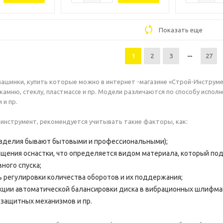
Показать еще
1
2
3
27
шинки, купить которые можно в интернет -магазине «Строй-Инструме
 камню, стеклу, пластмассе и пр. Модели различаются по способу испо
 и пр.
инструмент, рекомендуется учитывать такие факторы, как:
зделия бывают бытовыми и профессиональными);
щения оснастки, что определяется видом материала, который под
ного спуска;
 регулировки количества оборотов и их поддержания;
кции автоматической балансировки диска в вибрационных шлифмаш
 защитных механизмов и пр.