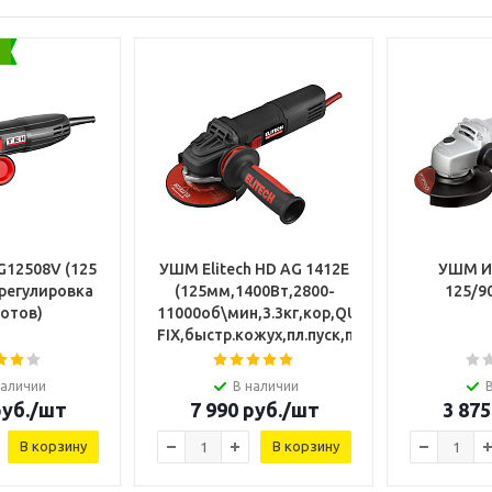
12508V (125
УШМ Elitech HD AG 1412E
УШМ И
 регулировка
(125мм,1400Вт,2800-
отов)
11000об\мин,3.3кг,кор,QUICK-
FIX,быстр.кожух,пл.пуск,пост.
наличии
В наличии
уб.
/шт
7 990
руб.
/шт
3 875
В корзину
В корзину