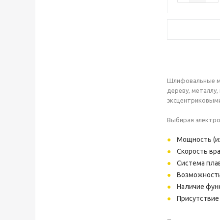
Шлифовальные ма
дереву, металлу,
эксцентриковыми
Выбирая электро
Мощность (и
Скорость вра
Система плав
Возможность
Наличие фун
Присутствие