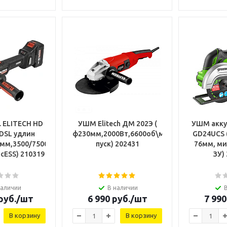
 ELITECH HD
УШМ Elitech ДМ 202Э (
УШМ акку
DSL удлин
ф230мм,2000Вт,6600об\мин,5кг,плавный
GD24UCS (
5мм,3500/7500/9500об/
пуск) 202431
76мм, ми
сESS) 210319
ЗУ)
наличии
В наличии
руб.
/шт
6 990
руб.
/шт
7 990
В корзину
В корзину