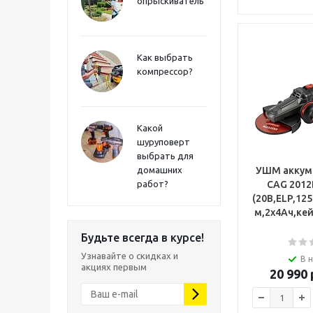
опрыскиватель
Как выбрать
компрессор?
Какой
шуруповерт
выбрать для
домашних
УШМ аккум.
работ?
CAG 2012
(20В,ELP,12
м,2х4Ач,кей
Будьте всегда в курсе!
Узнавайте о скидках и
В 
акциях первым
20 990