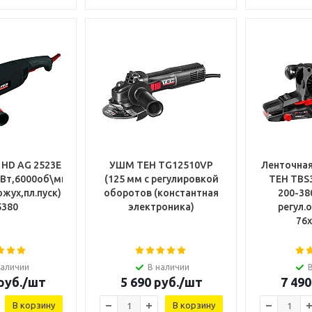
 HD AG 2523E
УШМ TEH TG12510VP
Ленточна
Вт,6000об\мин,5.8кг,кор,QUICK-
(125 мм с регулировкой
TEH TBS3
ожух,пл.пуск)
оборотов (константная
200-38
5380
электроника)
регул.о
76
наличии
В наличии
руб.
/шт
5 690
руб.
/шт
7 490
В корзину
В корзину