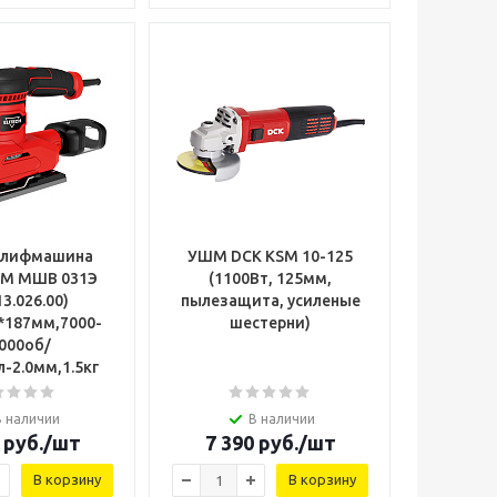
лифмашина
УШМ DCK KSM 10-125
 ДМ МШВ 031Э
(1100Вт, 125мм,
3.026.00)
пылезащита, усиленые
*187мм,7000-
шестерни)
000об/
-2.0мм,1.5кг
В наличии
В наличии
руб.
/шт
7 390
руб.
/шт
В корзину
В корзину