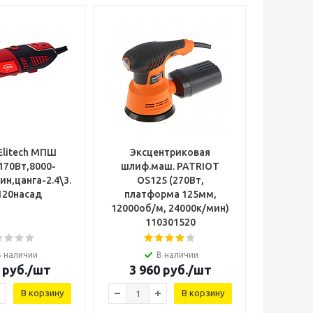
Elitech МПШ
Эксцентриковая
170Вт,8000-
шлиф.маш. PATRIOT
н,цанга-2.4\3.2мм,0.7кг,чем,опора,гибкий
OS125 (270Вт,
120насад
платформа 125мм,
12000об/м, 24000к/мин)
110301520
В наличии
В наличии
руб.
/шт
3 960
руб.
/шт
В корзину
В корзину