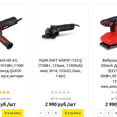
ech HD AG
УШМ DWT WSP07-125 Q
Виброш
1010Вт,11000об/
(750Вт, 125мм, 11000об/
Elitech
чемод.QUICK-
мин, М14, 125х22,2мм,
(E221
л.пуск,антирестар205366
1.6кг)
300Вт,92
12
мин,ампл
наличии
В наличии
уб.
/шт
2 990
руб.
/шт
2 990
В корзину
В корзину