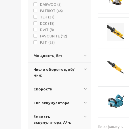
DAEWOO (
5
)
PATRIOT (
46
)
TEH (
27
)
DCK (
19
)
DWT (
8
)
FAVOURITE (
12
)
P.I.T. (
25
)
PROFIPOWER (
1
)
STANLEY (
24
)
Мощность, Вт:
ИНТЕРСКОЛ (
22
)
DEWALT (
56
)
Число оборотов, об/
MAKITA (
106
)
мин:
METABO (
35
)
BOSCH (
45
)
Скорости:
AEG (
1
)
TAH (
1
)
Тип аккумулятора:
Емкость
аккумулятора, А*ч:
По алфавиту