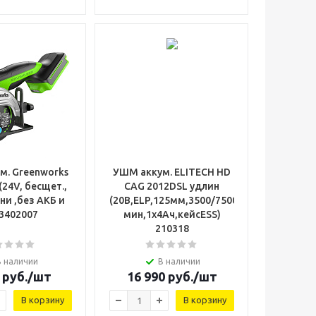
м. Greenworks
УШМ аккум. ELITECH HD
24V, бесщет.,
CAG 2012DSL удлин
ни ,без АКБ и
(20В,ELP,125мм,3500/7500/9500об/
 3402007
мин,1х4Ач,кейсESS)
210318
В наличии
В наличии
руб.
/шт
16 990
руб.
/шт
В корзину
В корзину