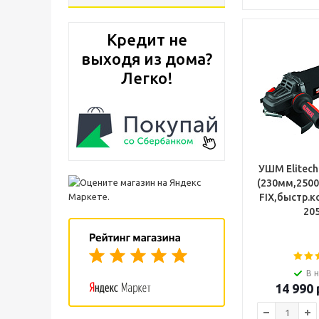
Кредит не
выходя из дома?
Легко!
УШМ Elitech
(230мм,2500
FIX,быстр.к
20
В 
14 990