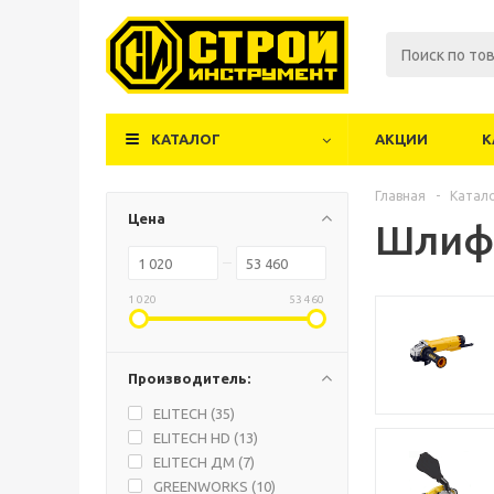
КАТАЛОГ
АКЦИИ
К
Главная
-
Катал
Цена
Шлиф
1 020
53 460
Производитель:
ELITECH (
35
)
ELITECH HD (
13
)
ELITECH ДМ (
7
)
GREENWORKS (
10
)