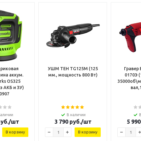
триковая
УШМ TEH TG125M (125
Гравер 
на аккум.
мм., мощность 800 Вт)
0170Э (
rks OS325
35000об\ми
з АКБ и ЗУ)
вал,
0907
наличии
В наличии
уб.
/шт
3 790
руб.
/шт
5 990
В корзину
В корзину