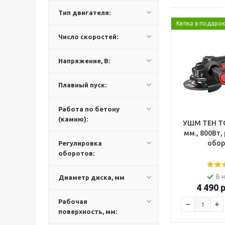
Тип двигателя:
Кепка в подарок
Число скоростей:
Напряжение, В:
Плавный пуск:
Работа по бетону
(камню):
УШМ TEH TG
мм., 800Вт,
обор
Регулировка
оборотов:
В 
Диаметр диска, мм
4 490
р
Рабочая
поверхность, мм: