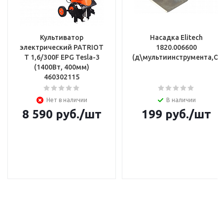
Культиватор
Насадка Elitech
электрический PATRIOT
1820.006600
T 1,6/300F EPG Tesla-3
(д\мультиинструмента,OI
(1400Вт, 400мм)
460302115
Нет в наличии
В наличии
8 590
руб.
/шт
199
руб.
/шт