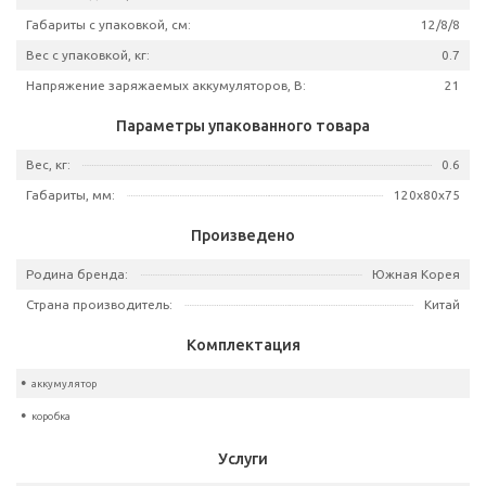
Артикул
DABT 50
Тип аккумулятора:
L
Емкость аккумулятора, А*ч:
Бренд:
DAE
Базовая единица
Габариты с упаковкой, см:
12
Вес с упаковкой, кг:
Напряжение заряжаемых аккумуляторов, В:
Параметры упакованного товара
Вес, кг: