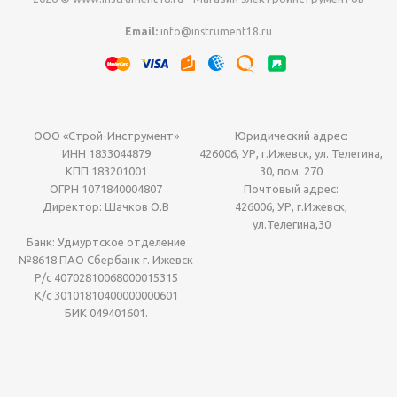
Email:
info@instrument18.ru
ООО «Строй-Инструмент»
Юридический адрес:
ИНН 1833044879
426006, УР, г.Ижевск, ул. Телегина,
КПП 183201001
30, пом. 270
ОГРН 1071840004807
Почтовый адрес:
Директор: Шачков О.В
426006, УР, г.Ижевск,
ул.Телегина,30
Банк: Удмуртское отделение
№8618 ПАО Сбербанк г. Ижевск
Р/с 40702810068000015315
К/с 30101810400000000601
БИК 049401601.