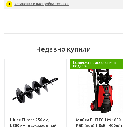
Габариты, мм:
120x8
Произведено
Родина бренда:
Южная Ко
Страна производитель:
К
Комплектация
Недавно купили
Комплект подключения в
подарок
Услуги
Установка и настройка техники
Шнек Elitech 250мм,
Мойка ELITECH М 1800
L800мм, двухзаходный
РБК (нов) 1,8кВт 400л/ч