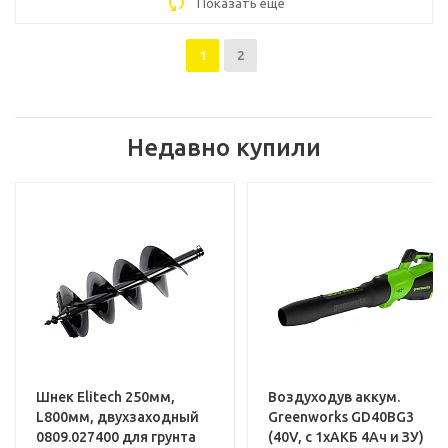
Показать еще
1
2
Недавно купили
Шнек Elitech 250мм,
Воздуходув аккум.
L800мм, двухзаходный
Greenworks GD40BG3
0809.027400 для грунта
(40V, с 1хАКБ 4Ач и ЗУ)