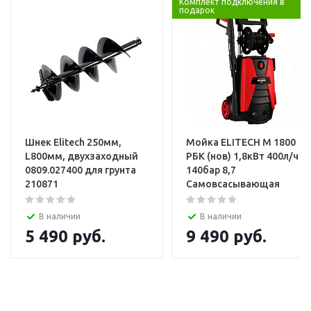
Комплект подключения в
подарок
Шнек Elitech 250мм,
Мойка ELITECH М 1800
L800мм, двухзаходный
РБК (нов) 1,8кВт 400л/ч
0809.027400 для грунта
140бар 8,7
210871
Самовсасывающая
В наличии
В наличии
5 490
руб.
9 490
руб.