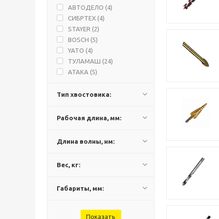
АВТОДЕЛО (
4
)
СИБРТЕХ (
4
)
STAYER (
2
)
BOSCH (
5
)
YATO (
4
)
ТУЛАМАШ (
24
)
ATAKA (
5
)
DEXX (
1
)
HYUNDAI (
7
)
Тип хвостовика:
MATRIX (
27
)
PRORAB (
17
)
Рабочая длина, мм:
SPARTA (
1
)
ПРАКТИКА (
3
)
Длина волны, нм:
БАРС (
1
)
Вес, кг:
Габариты, мм: