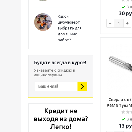
В 
30
ру
Какой
шуруповерт
выбрать для
домашних
работ?
Будьте всегда в курсе!
Узнавайте о скидках и
акциях первым
Сверло с ц/
Р6М5 ТулаМ
Кредит не
выходя из дома?
В 
13
ру
Легко!