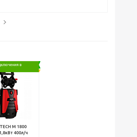
дключения в
ITECH М 1800
1,8кВт 400л/ч