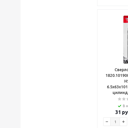
Сверло
1820.10190
H
6.5х63х10
цилинд
В 
31
ру