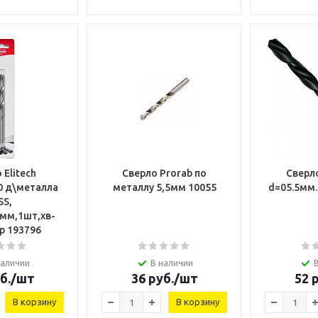
 Elitech
Сверло Prorab по
Сверло
0 д\металла
металлу 5,5мм 10055
d=05.5мм.
SS,
1мм,1шт,хв-
р 193796
наличии
В наличии
б.
/шт
36
руб.
/шт
52
р
В корзину
В корзину