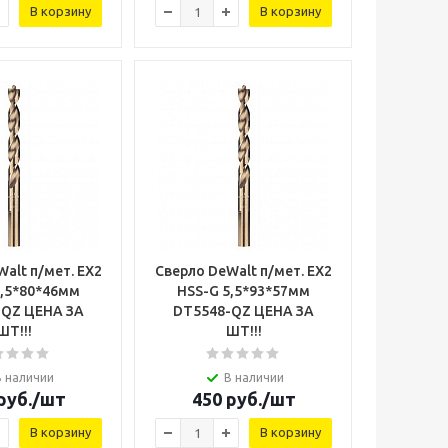
В корзину
В корзину
alt п/мет. EX2
Сверло DeWalt п/мет. EX2
4,5*80*46мм
HSS-G 5,5*93*57мм
ЕНА ЗА
DT5548-QZ ЦЕНА ЗА
ШТ!!!
ШТ!!!
В наличии
В наличии
руб.
/шт
450
руб.
/шт
В корзину
В корзину