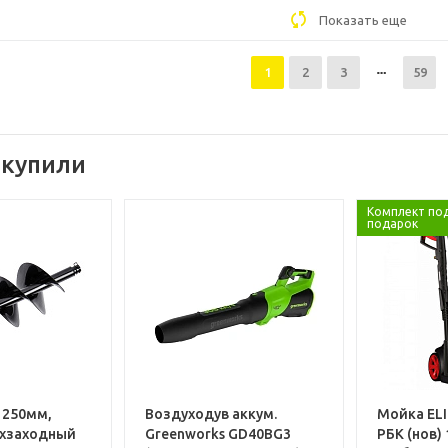
Показать еще
1
2
3
59
 купили
Комплект по
подарок
h 250мм,
Воздуходув аккум.
Мойка EL
ухзаходный
Greenworks GD40BG3
РБК (нов) 