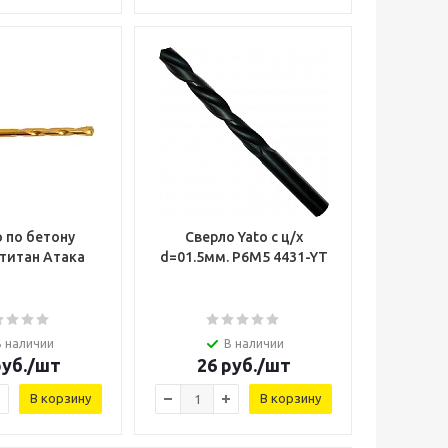
 по бетону
Сверло Yato с ц/х
титан Атака
d=01.5мм. Р6М5 4431-YT
В наличии
В наличии
уб.
/шт
26
руб.
/шт
В корзину
В корзину