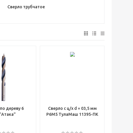
Сверло трубчатое
по дереву 6
Сверло с ц/х d = 03,5 мм
"Атака"
Р6М5 ТулаМаш 11395-ПК