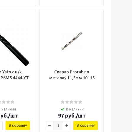
 Yato с ц/х
Сверло Prorab по
 Р6М5 4444-YT
металлу 11,5мм 10115
В наличии
В наличии
уб.
/шт
97
руб.
/шт
В корзину
В корзину