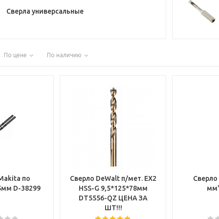
Сверла универсальные
По цене
По наличию
Makita по
Сверло DeWalt п/мет. EX2
Сверло 
металлу 1,5мм D-38299
HSS-G 9,5*125*78мм
мм
DT5556-QZ ЦЕНА ЗА
ШТ!!!