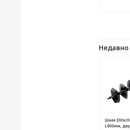
Недавно
Шнек Elitec
L800мм, дв