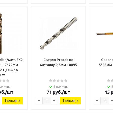
lt п/мет. EX2
Сверло Prorab по
Сверло
5*117*72мм
металлу 9,5мм 10095
5*85мм 
 ЗА
!!!
наличии
В наличии
б.
/шт
71
руб.
/шт
15
р
В корзину
В корзину