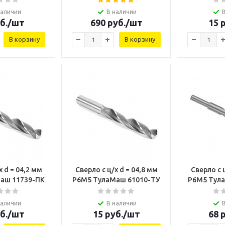
наличии
В наличии
б.
/шт
690
руб.
/шт
15
р
В корзину
В корзину
х d = 04,2 мм
Сверло с ц/х d = 04,8 мм
Сверло с ц
аш 11739-ПК
Р6М5 ТулаМаш 61010-ТУ
Р6М5 Тул
наличии
В наличии
б.
/шт
15
руб.
/шт
68
р