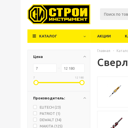
КАТАЛОГ
АКЦИИ
К
Главная
-
Катал
Цена
Сверл
7
12 180
Производитель:
ELITECH (
23
)
PATRIOT (
1
)
DEWALT (
34
)
MAKITA (
125
)