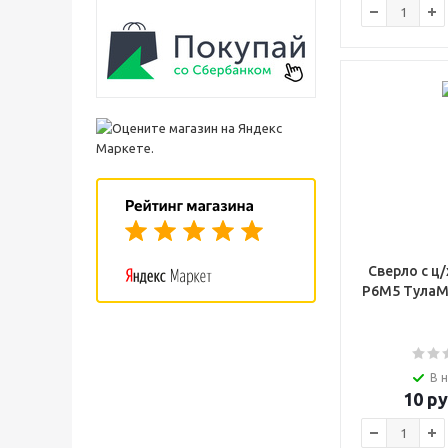
Сверло с ц/
Р6М5 ТулаМ
В 
10
ру