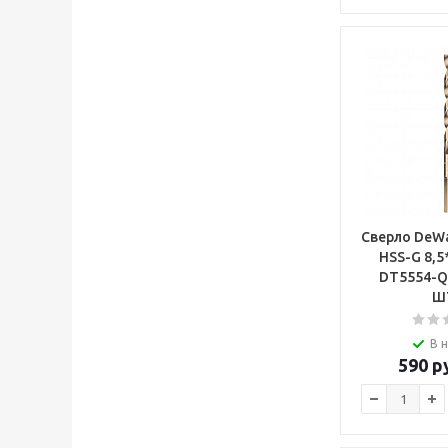
Сверло DeWa
HSS-G 8,
DT5554-QZ ЦЕНА
ШТ
В 
590
ру