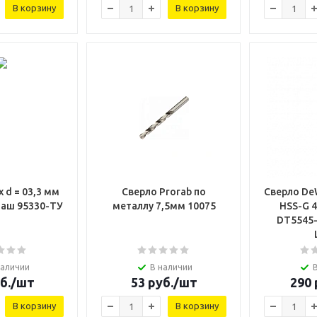
В корзину
В корзину
х d = 03,3 мм
Сверло Prorab по
Сверло DeW
аш 95330-ТУ
металлу 7,5мм 10075
HSS-G 
DT5545-QZ Ц
наличии
В наличии
б.
/шт
53
руб.
/шт
290
В корзину
В корзину