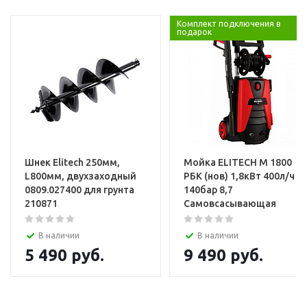
Услуги
Комплект подключения в
подарок
Установка и настройка техники
Шнек Elitech 250мм,
Мойка ELITECH М 1800
L800мм, двухзаходный
РБК (нов) 1,8кВт 400л/ч
0809.027400 для грунта
140бар 8,7
210871
Самовсасывающая
В наличии
В наличии
5 490
руб.
9 490
руб.