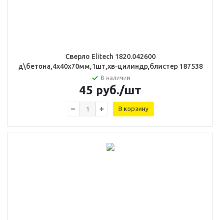
Сверло Elitech 1820.042600
д\бетона,4х40х70мм,1шт,хв-цилиндр,блистер 187538
В наличии
45
руб.
/шт
В корзину