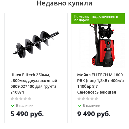
Недавно купили
Комплект подключения в
подарок
Шнек Elitech 250мм,
Мойка ELITECH М 1800
L800мм, двухзаходный
РБК (нов) 1,8кВт 400л/ч
0809.027400 для грунта
140бар 8,7
210871
Самовсасывающая
В наличии
В наличии
5 490
руб.
9 490
руб.