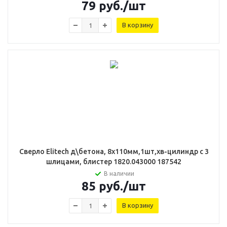
79
руб.
/шт
В корзину
Сверло Elitech д\бетона, 8х110мм,1шт,хв-цилиндр с 3
шлицами, блистер 1820.043000 187542
В наличии
85
руб.
/шт
В корзину