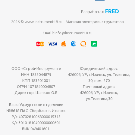
FRED
Разработал
2026 © www.instrument18.ru - Магазин электроинструментов
Email:
info@instrument18.ru
ООО «Строй-Инструмент»
Юридический адрес:
ИНН 1833044879
426006, УР, г.Ижевск, ул. Телегина,
КПП 183201001
30, пом. 270
ОГРН 1071840004807
Почтовый адрес:
Директор: Шачков О.В
426006, УР, г.Ижевск,
ул.Телегина,30
Банк: Удмуртское отделение
№8618 ПАО Сбербанк г. Ижевск
Р/с 40702810068000015315
К/с 30101810400000000601
БИК 049401601.