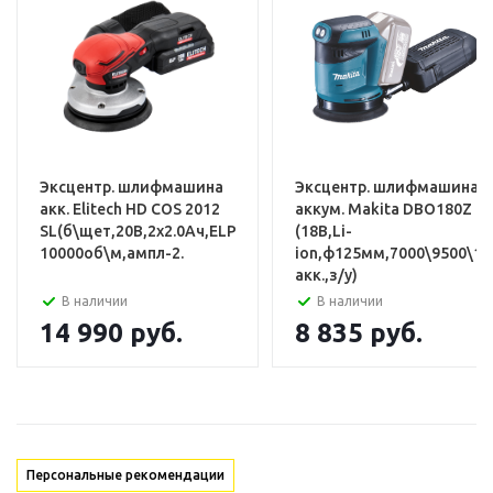
Эксцентриковая шлифовальная
машина Greenworks OS325
Эксцентр. шлифмашина
Эксцентр. шлифмашина
Съёмный легкоочищаемый
акк. Elitech HD COS 2012
аккум. Makita DBO180Z
пылесборник
SL(б\щет,20В,2х2.0Ач,ELP,ф150мм,6000-
(18В,Li-
10000об\м,ампл-2.
ion,ф125мм,7000\9500\11
Шлифовальный лист P80 - 3 шт
акк.,з/у)
В наличии
В наличии
Руководство по эксплуатации
14 990
руб.
8 835
руб.
Персональные рекомендации