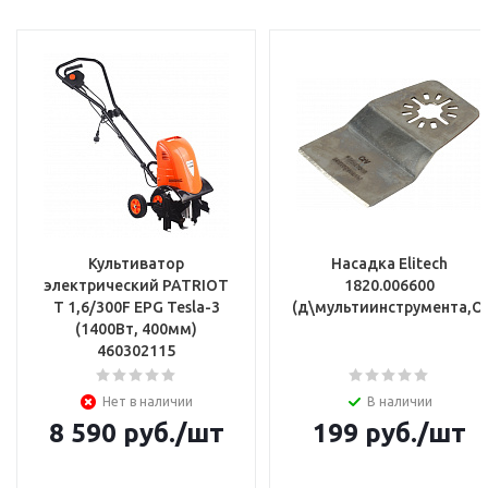
Культиватор
Насадка Elitech
электрический PATRIOT
1820.006600
T 1,6/300F EPG Tesla-3
(д\мультиинструмента,OI
(1400Вт, 400мм)
460302115
Нет в наличии
В наличии
8 590
руб.
/шт
199
руб.
/шт