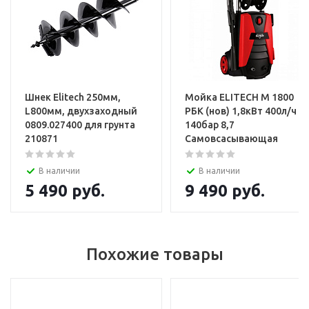
Услуги
Установка и настройка техники
Шнек Elitech 250мм,
Мойка ELITECH М 1800
L800мм, двухзаходный
РБК (нов) 1,8кВт 400л/ч
0809.027400 для грунта
140бар 8,7
210871
Самовсасывающая
В наличии
В наличии
5 490
руб.
9 490
руб.
Похожие товары