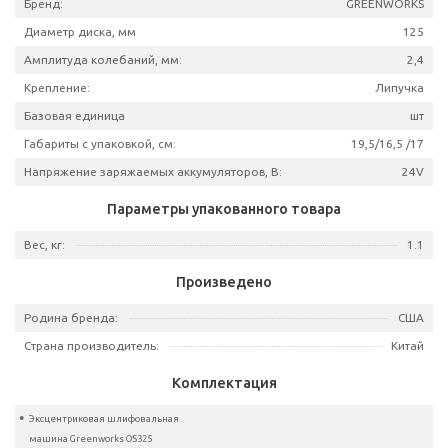
Артикул
3100
Двигатель:
Щёточ
Число оборотов, об/мин:
11
Плавный пуск:
Бренд:
GREENWO
Диаметр диска, мм
Амплитуда колебаний, мм:
Крепление:
Липу
Базовая единица
Габариты с упаковкой, см:
19,5/16,5
Напряжение заряжаемых аккумуляторов, В: