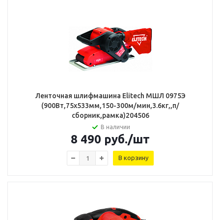
Ленточная шлифмашина Elitech МШЛ 0975Э
(900Вт,75х533мм,150-300м/мин,3.6кг,,п/
сборник,рамка)204506
В наличии
8 490
руб.
/шт
В корзину