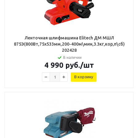
Ленточная шлифмашина Elitech ДМ МШЛ
875Э(800Вт,75х533мм,200-400м\мин,3.3кг,кор,п\сб)
202428
В наличии
4 990
руб.
/шт
В корзину