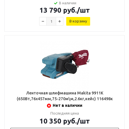
В наличии
13 790
руб.
/шт
В корзину
Ленточная шлифмашина Makita 9911К
(650Вт,76х457мм,75-270м\м,2.6кг,кейс) 116498к
Нет в наличии
Последняя цена
10 350
руб.
/шт