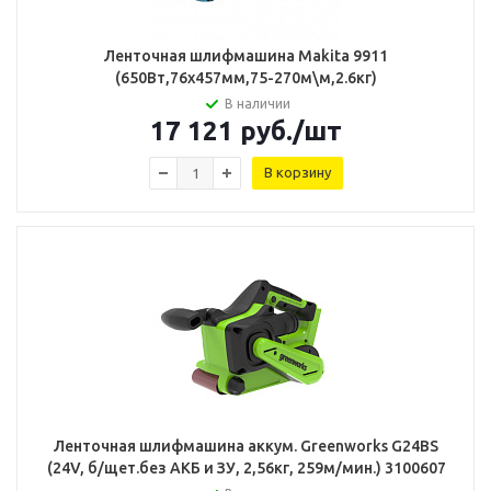
Ленточная шлифмашина Makita 9911
(650Вт,76х457мм,75-270м\м,2.6кг)
В наличии
17 121
руб.
/шт
В корзину
Ленточная шлифмашина аккум. Greenworks G24BS
(24V, б/щет.без АКБ и ЗУ, 2,56кг, 259м/мин.) 3100607