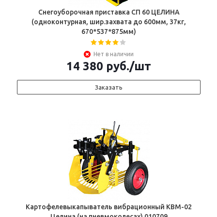
Снегоуборочная приставка СП 60 ЦЕЛИНА
(одноконтурная, шир.захвата до 600мм, 37кг,
670*537*875мм)
Нет в наличии
14 380
руб.
/шт
Заказать
Картофелевыкапыватель вибрационный КВМ-02
Целина (на пневмоколесах) 010709