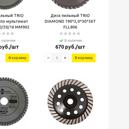
ильный TRIO
Диск пильный TRIO
по мультимат
DIAMOND 190*2,0*30*36Т
0/20/16 MM902
FLL806
В наличии
В наличии
руб.
/шт
670
руб.
/шт
В корзину
В корзину