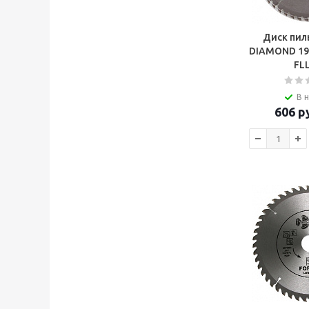
Диск пил
DIAMOND 19
FL
В 
606
ру