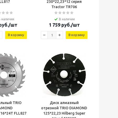
LL817
230*22,23*12 серия
Tractor TR706
В наличии
В наличии
руб.
/шт
1 759
руб.
/шт
В корзину
В корзину
ильный TRIO
Диск алмазный
AMOND
отрезной TRIO DIAMOND
/16*24Т FLL827
125*22,23 Hilberg Super