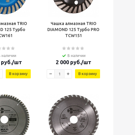
лмазная TRIO
Чашка алмазная TRIO
D 125 Турбо
DIAMOND 125 Турбо PRO
CW161
TCW151
В наличии
В наличии
руб.
/шт
2 000
руб.
/шт
В корзину
В корзину