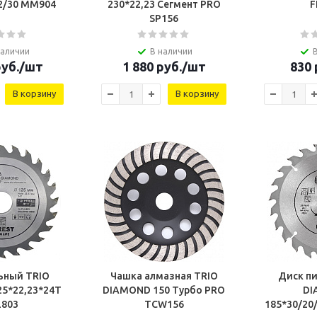
2/30 MM904
230*22,23 Сегмент PRO
F
SP156
наличии
В наличии
уб.
/шт
1 880
руб.
/шт
830
В корзину
В корзину
ьный TRIO
Чашка алмазная TRIO
Диск п
5*22,23*24Т
DIAMOND 150 Турбо PRO
DI
L803
TCW156
185*30/20