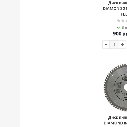
Диск пил
DIAMOND 21
FL
В 
900
ру
Диск пил
DIAMOND п