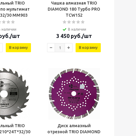
ильный TRIO
Чашка алмазная TRIO
по мультимат
DIAMOND 180 Турбо PRO
*32/30 MM903
TCW152
В наличии
В наличии
руб.
/шт
3 450
руб.
/шт
В корзину
В корзину
ильный TRIO
Диск алмазный
210*24Т*32/30
отрезной TRIO DIAMOND