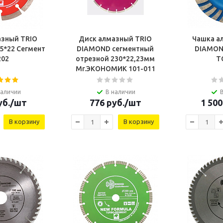
азный TRIO
Диск алмазный TRIO
Чашка а
5*22 Сегмент
DIAMOND сегментный
DIAMON
202
отрезной 230*22,23мм
T
Mr.ЭКОНОМИК 101-011
наличии
В наличии
б.
/шт
776
руб.
/шт
1 500
В корзину
В корзину