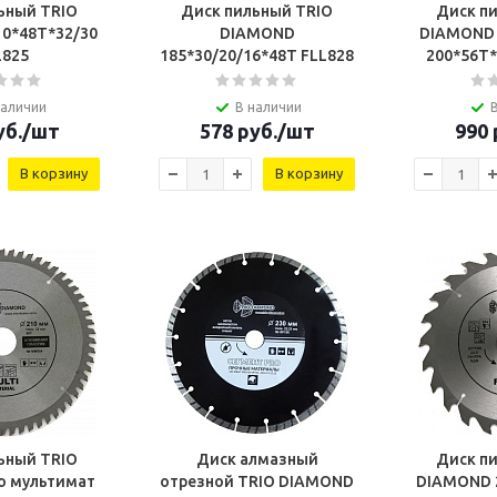
ьный TRIO
Диск пильный TRIO
Диск п
0*48Т*32/30
DIAMOND
DIAMOND 
L825
185*30/20/16*48Т FLL828
200*56Т
наличии
В наличии
б.
/шт
578
руб.
/шт
990
В корзину
В корзину
ьный TRIO
Диск алмазный
Диск п
о мультимат
отрезной TRIO DIAMOND
DIAMOND 