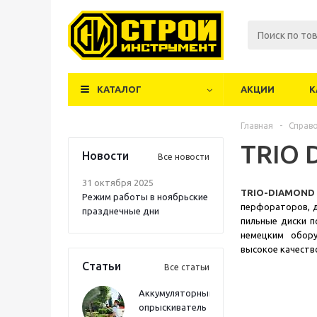
КАТАЛОГ
АКЦИИ
К
Главная
-
Справ
TRIO
Новости
Все новости
31 октября 2025
TRIO-DIAMOND
Режим работы в ноябрьские
перфораторов, д
празднечные дни
пильные диски п
немецким обору
высокое качеств
Статьи
Все статьи
Аккумуляторный
опрыскиватель