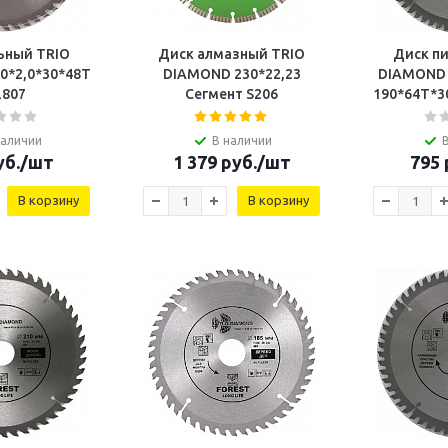
ьный TRIO
Диск алмазный TRIO
Диск п
0*2,0*30*48Т
DIAMOND 230*22,23
DIAMOND 
L807
Сегмент S206
190*64Т*3
наличии
В наличии
б.
/шт
1 379
руб.
/шт
795
В корзину
В корзину