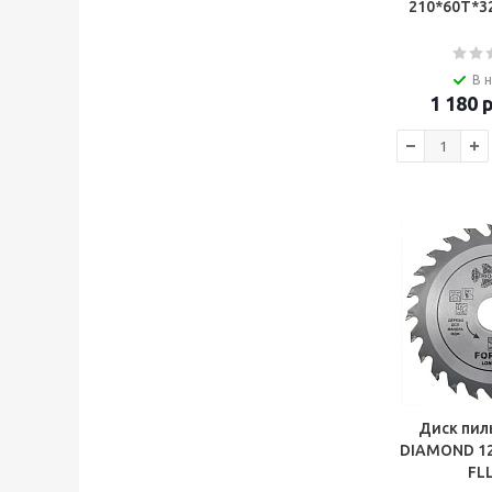
210*60Т*3
В 
1 180
р
Диск пил
DIAMOND 12
FL