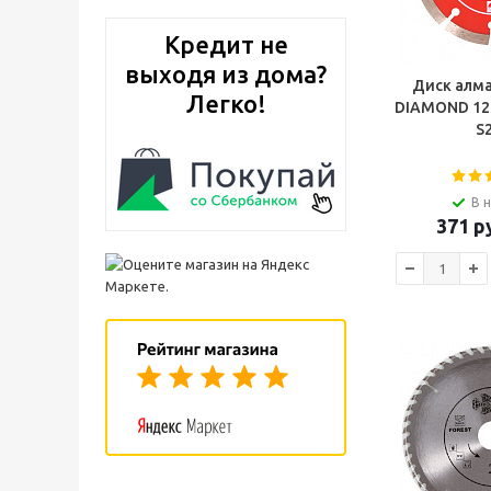
Кредит не
выходя из дома?
Диск алм
Легко!
DIAMOND 12
S
В 
371
ру