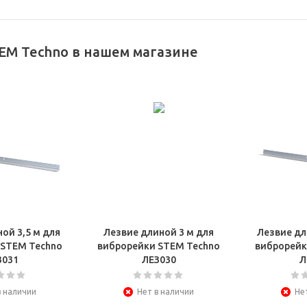
EM Techno в нашем магазине
ой 3,5 м для
Лезвие длиной 3 м для
Лезвие дл
 STEM Techno
виброрейки STEM Techno
виброрейк
З031
ЛЕЗ030
Л
в наличии
Нет в наличии
Не