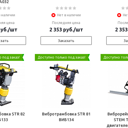
А032
в наличии
Нет в наличии
Не
няя цена
Последняя цена
После
уб.
/шт
2 353
руб.
/шт
2 353
азать
Заказать
За
 под заказ!
Доступно только под заказ!
Доступно толь
овка STR 82
Вибротрамбовка STR 81
Виброрей
Б133
ВИБ134
STEM T
двигателем