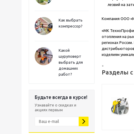
лезвий на за
Компания ООО «М
Как выбрать
компрессор?
«МК ТехноПрофи»
отопления на рын
регионах России.
дистрибьюторов 
Какой
изделиям уникал
шуруповерт
выбрать для
*
домашних
Разделы с
работ?
Будьте всегда в курсе!
Узнавайте о скидках и
акциях первым