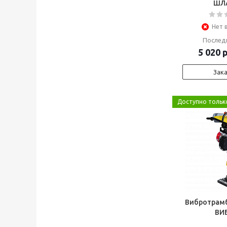
ШЛ
Нет 
Послед
5 020
р
Зак
Доступно только
Вибротрамб
ВИ