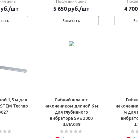
няя цена
Последняя цена
После
уб.
/шт
5 650
руб.
/шт
4 700
азать
Заказать
За
ой 1,5 м для
Гибкий шланг с
Гибки
 STEM Techno
накочеником длиной 6 м
накоченик
З027
для глубинного
м для 
вибратора SVE 2000
вибрато
ШЛА039
Ш