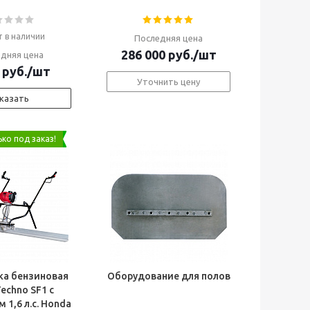
т в наличии
Последняя цена
286 000
руб.
/шт
дняя цена
руб.
/шт
Уточнить цену
казать
ко под заказ!
ка бензиновая
Оборудование для полов
echno SF1 с
 1,6 л.с. Honda