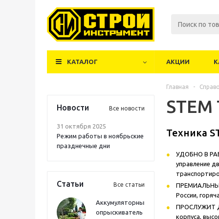
КАТАЛОГ
АКЦИИ
К
Главная
-
Справ
STEM 
Новости
Все новости
31 октября 2025
Техника ST
Режим работы в ноябрьские
празднечные дни
УДОБНО В РАБ
управление дв
транспортиро
Статьи
Все статьи
ПРЕМИАЛЬНЫЙ 
России, горяч
Аккумуляторный
ПРОСЛУЖИТ ДО
опрыскиватель
корпуса, выс