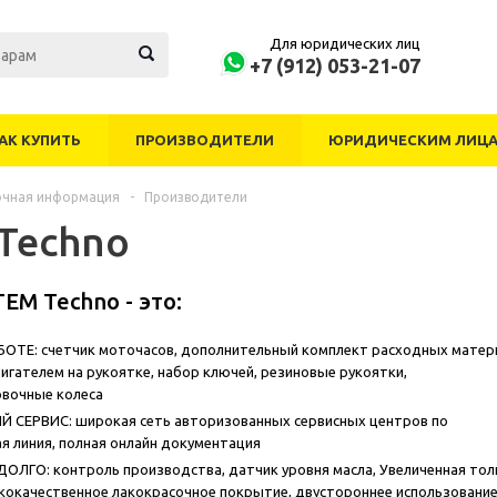
Для юридических лиц
+7 (912) 053-21-07
АК КУПИТЬ
ПРОИЗВОДИТЕЛИ
ЮРИДИЧЕСКИМ ЛИЦ
очная информация
-
Производители
Techno
EM Techno - это:
ОТЕ: счетчик моточасов, дополнительный комплект расходных матер
игателем на рукоятке, набор ключей, резиновые рукоятки,
вочные колеса
СЕРВИС: широкая сеть авторизованных сервисных центров по
ая линия, полная онлайн документация
ЛГО: контроль производства, датчик уровня масла, Увеличенная то
ококачественное лакокрасочное покрытие, двустороннее использовани