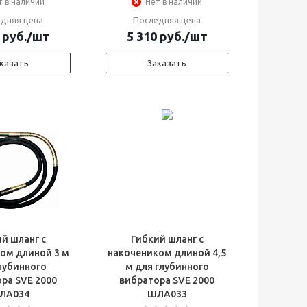
т в наличии
Нет в наличии
дняя цена
Последняя цена
руб.
/шт
5 310
руб.
/шт
казать
Заказать
й шланг с
Гибкий шланг с
ом длиной 3 м
накочеником длиной 4,5
лубинного
м для глубинного
ра SVE 2000
вибратора SVE 2000
ЛА034
ШЛА033