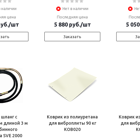
в наличии
Нет в наличии
Не
няя цена
Последняя цена
После
уб.
/шт
5 880
руб.
/шт
5 050
азать
Заказать
За
 шланг с
Коврик из полиуретана
Коврик и
м длиной 3 м
для виброплиты 90 кг
для вибр
убинного
КОВ020
К
а SVE 2000