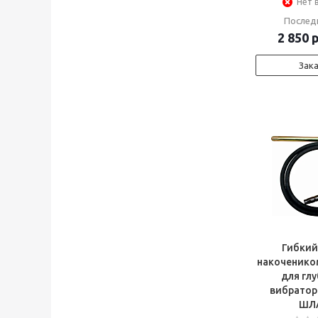
Нет 
Послед
2 850
р
Зак
Гибкий
накоченико
для гл
вибратор
ШЛ