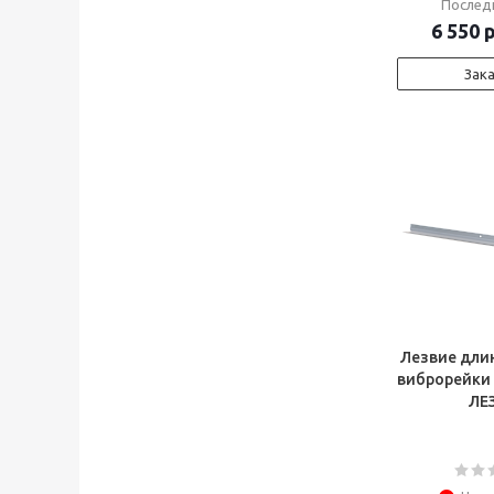
Послед
6 550
р
Зак
Лезвие длин
виброрейки
ЛЕ