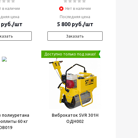
т в наличии
Нет в наличии
дняя цена
Последняя цена
руб.
/шт
5 800
руб.
/шт
казать
Заказать
Доступно только под заказ!
з полиуретана
Виброкаток SVR 301H
оплиты 60 кг
ОДН002
ОВ019