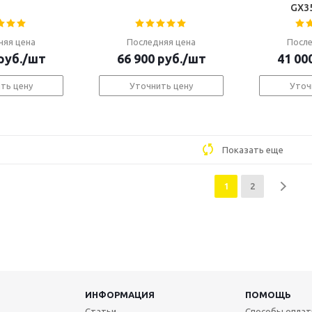
няя цена
Последняя цена
После
руб.
/шт
66 900
руб.
/шт
41 00
ть цену
Уточнить цену
Уточ
Показать еще
1
2
ИНФОРМАЦИЯ
ПОМОЩЬ
Статьи
Способы опла