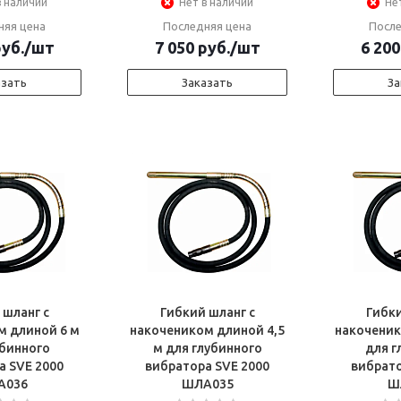
в наличии
Нет в наличии
Не
няя цена
Последняя цена
После
уб.
/шт
7 050
руб.
/шт
6 200
азать
Заказать
За
 шланг с
Гибкий шланг с
Гибки
м длиной 6 м
накочеником длиной 4,5
накоченик
убинного
м для глубинного
для г
а SVE 2000
вибратора SVE 2000
вибрато
А036
ШЛА035
Ш