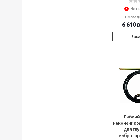
Нет 
Послед
6 610
р
Зак
Гибкий
накоченико
для гл
вибратор