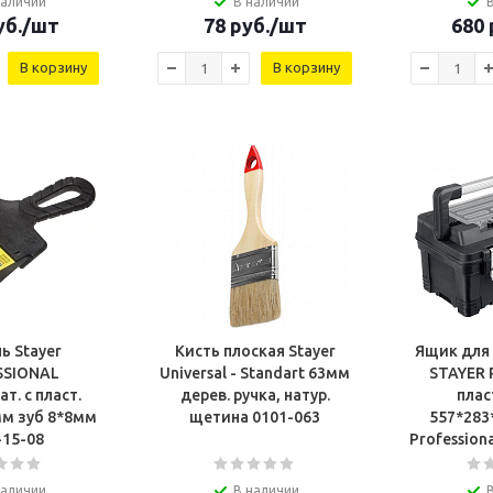
наличии
В наличии
б.
/шт
78
руб.
/шт
680
В корзину
В корзину
ь Stayer
Кисть плоская Stayer
Ящик для
SSIONAL
Universal - Standart 63мм
STAYER 
т. с пласт.
дерев. ручка, натур.
пла
мм зуб 8*8мм
щетина 0101-063
557*283
-15-08
Profession
наличии
В наличии