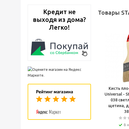
Кредит не
Товары ST
выходя из дома?
Легко!
Кисть пло
Universal - 
038 светл
щетина, д
3
В 