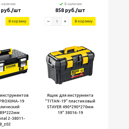
В наличии
В наличии
руб.
/шт
858
руб.
/шт
В корзину
В корзину
 инструментов
Ящик для инструмента
 PROXIMA-19
"TITAN-19" пластиковый
ллический
STAYER 490*290*270мм
289*222мм
19" 38016-19
onal 2-38011-
8_z02