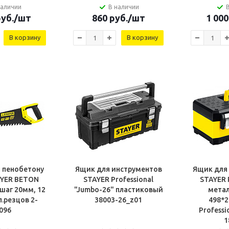
наличии
В наличии
уб.
/шт
860
руб.
/шт
1 000
В корзину
В корзину
 пенобетону
Ящик для инструментов
Ящик для
AYER BETON
STAYER Professional
STAYER
шаг 20мм, 12
"Jumbo-26" пластиковый
мета
.резцов 2-
38003-26_z01
498*
096
Professi
1