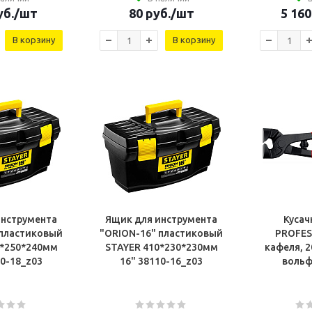
б.
/шт
80
руб.
/шт
5 160
В корзину
В корзину
инструмента
Ящик для инструмента
Кусач
 пластиковый
"ORION-16" пластиковый
PROFES
0*250*240мм
STAYER 410*230*230мм
кафеля, 
10-18_z03
16" 38110-16_z03
вольф