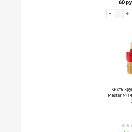
60
ру
Кисть кру
Master №14*50