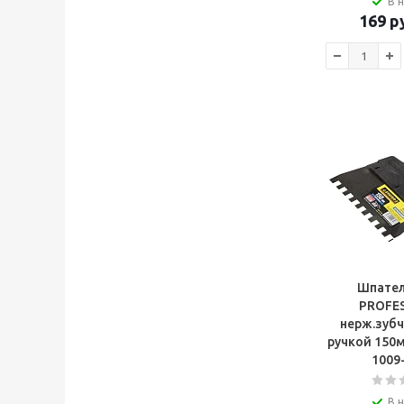
В 
169
ру
Шпател
PROFE
нерж.зубча
ручкой 150
1009
В 