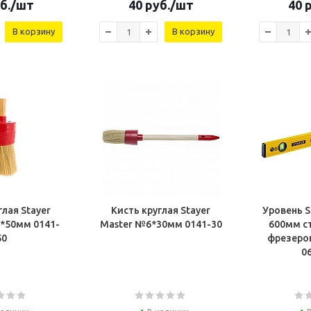
б.
/шт
40
руб.
/шт
40
р
В корзину
В корзину
глая Stayer
Кисть круглая Stayer
Уровень 
мм 0141-
Master №6*30мм 0141-30
600мм с
50
фрезеро
0