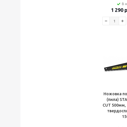
В 
1 290
р
Ножовка по
(пила) ST
CUT 500мм, 
твердоспл
15