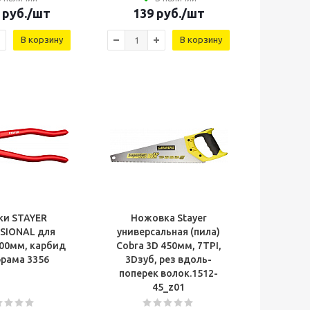
руб.
/шт
139
руб.
/шт
В корзину
В корзину
ки STAYER
Ножовка Stayer
SIONAL для
универсальная (пила)
200мм, карбид
Cobra 3D 450мм, 7TPI,
рама 3356
3Dзуб, рез вдоль-
поперек волок.1512-
45_z01