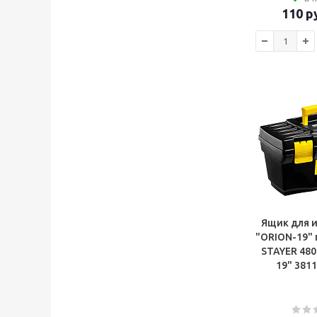
110
ру
Ящик для 
"ORION-19"
STAYER 48
19" 381