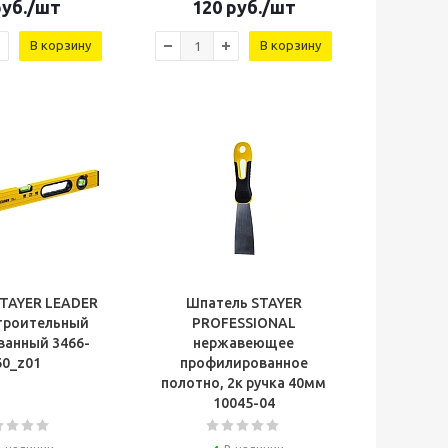
уб.
/шт
120
руб.
/шт
В корзину
В корзину
STAYER LEADER
Шпатель STAYER
троительный
PROFESSIONAL
ванный 3466-
нержавеющее
60_z01
профилированное
полотно, 2к ручка 40мм
10045-04