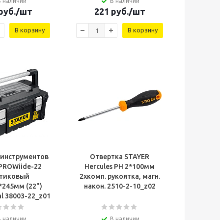
В наличии
В наличии
руб.
/шт
221
руб.
/шт
В корзину
В корзину
 инструментов
Отвертка STAYER
PROWiide-22
Hercules РН 2*100мм
стиковый
2хкомп. рукоятка, магн.
*245мм (22")
након. 2510-2-10_z02
al 38003-22_z01
В наличии
В наличии