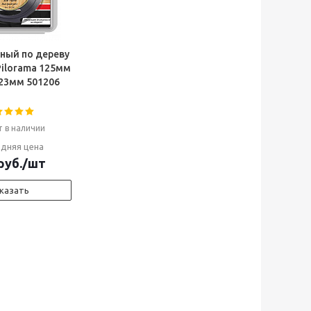
ный по дереву
ilorama 125мм
ноблок)
6зуб 22,23мм 501206
т в наличии
дняя цена
руб.
/шт
казать