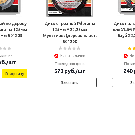
ый по дереву
Диск отрезной Pilorama
Диск пиль
lorama 125мм
125мм * 22,23мм
для УШМ P
3зуб 22,23мм 501203
Мультирез(дерево,пластик,штукатурка,пе
501200
наличии
Нет в наличии
Не
б.
/шт
Последняя цена
После
570
руб.
/шт
240
В корзину
Заказать
За