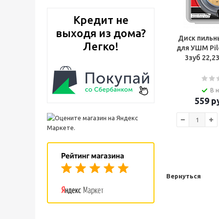
Кредит не
выходя из дома?
Диск пильн
Легко!
для УШМ Pi
В 
559
ру
Вернуться