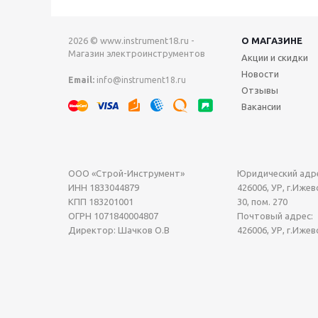
2026 © www.instrument18.ru -
О МАГАЗИНЕ
Магазин электроинструментов
Акции и скидки
Новости
Email:
info@instrument18.ru
Отзывы
Вакансии
ООО «Строй-Инструмент»
Юридический адре
ИНН 1833044879
426006, УР, г.Ижевс
КПП 183201001
30, пом. 270
ОГРН 1071840004807
Почтовый адрес:
Директор: Шачков О.В
426006, УР, г.Ижев