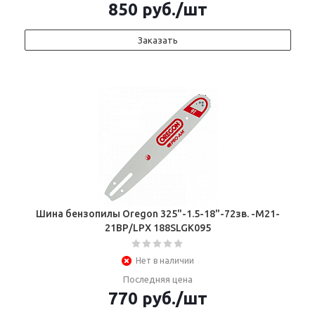
850
руб.
/шт
Заказать
Шина бензопилы Oregon 325"-1.5-18"-72зв. -М21-
21ВР/LPX 188SLGК095
Нет в наличии
Последняя цена
770
руб.
/шт