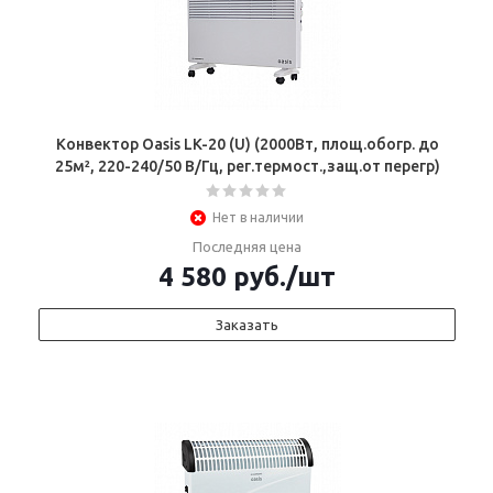
Конвектор Oasis LK-20 (U) (2000Вт, площ.обогр. до
25м², 220-240/50 В/Гц, рег.термост.,защ.от перегр)
Нет в наличии
Последняя цена
4 580
руб.
/шт
Заказать