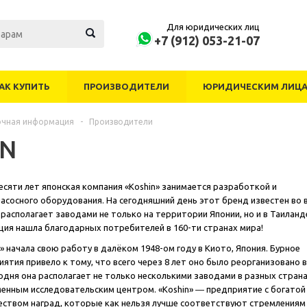
Для юридических лиц
+7 (912) 053-21-07
АК КУПИТЬ
ПРОИЗВОДИТЕЛИ
ЮРИДИЧЕСКИМ ЛИЦ
очная информация
-
Производители
IN
сяти лет японская компания «Koshin» занимается разработкой и
асосного оборудования. На сегодняшний день этот бренд известен во 
 располагает заводами не только на территории Японии, но и в Таиланд
ция нашла благодарных потребителей в 160-ти странах мира!
» начала свою работу в далёком 1948-ом году в Киото, Япония. Бурное
ятия привело к тому, что всего через 8 лет оно было реорганизовано в
одня она располагает не только несколькими заводами в разных стран
еменным исследовательским центром. «Koshin» ― предприятие с богатой
еством наград, которые как нельзя лучше соответствуют стремлениям