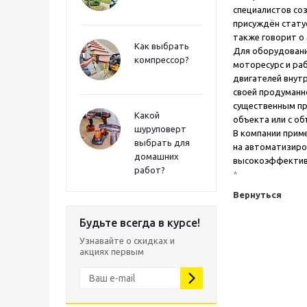
специалистов соз
присуждён стату
также говорит о
Как выбрать
Для оборудовани
компрессор?
моторесурс и ра
двигателей внутр
своей продуманно
существенным пр
Какой
объекта или с об
шуруповерт
В компании прим
выбрать для
на автоматизиро
домашних
высокоэффективн
работ?
*
Вернуться
Будьте всегда в курсе!
Узнавайте о скидках и
акциях первым