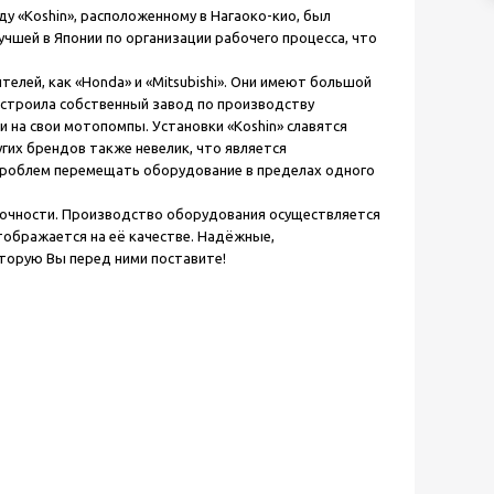
ду «Koshin», расположенному в Нагаоко-кио, был
чшей в Японии по организации рабочего процесса, что
лей, как «Honda» и «Mitsubishi». Они имеют большой
остроила собственный завод по производству
ки на свои мотопомпы. Установки «Koshin» славятся
гих брендов также невелик, что является
проблем перемещать оборудование в пределах одного
рочности. Производство оборудования осуществляется
тображается на её качестве. Надёжные,
торую Вы перед ними поставите!