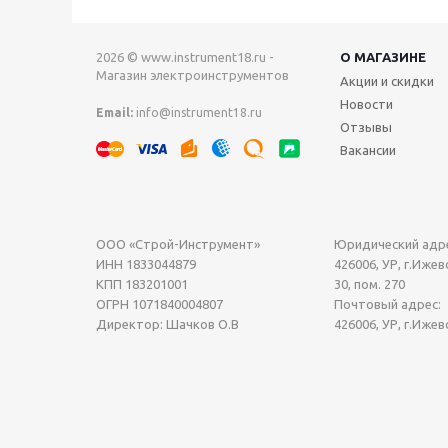
2026 © www.instrument18.ru -
О МАГАЗИНЕ
Магазин электроинструментов
Акции и скидки
Новости
Email:
info@instrument18.ru
Отзывы
Вакансии
ООО «Строй-Инструмент»
Юридический адре
ИНН 1833044879
426006, УР, г.Ижевс
КПП 183201001
30, пом. 270
ОГРН 1071840004807
Почтовый адрес:
Директор: Шачков О.В
426006, УР, г.Ижев