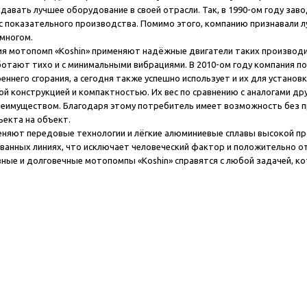
давать лучшее оборудование в своей отрасли. Так, в 1990-ом году заво
с показательного производства. Помимо этого, компанию признавали лу
 многом.
я мотопомп «Koshin» применяют надёжные двигатели таких производите
ботают тихо и с минимальными вибрациями. В 2010-ом году компания п
еннего сгорания, а сегодня также успешно использует и их для установ
й конструкцией и компактностью. Их вес по сравнению с аналогами дру
еимуществом. Благодаря этому потребитель имеет возможность без 
ъекта на объект.
еняют передовые технологии и лёгкие алюминиевые сплавы высокой п
ванных линиях, что исключает человеческий фактор и положительно о
ые и долговечные мотопомпы «Koshin» справятся с любой задачей, ко