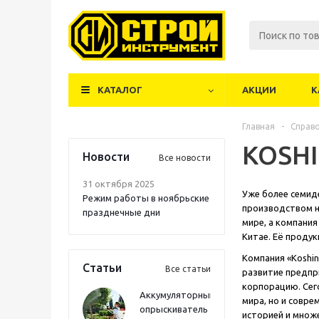
КАТАЛОГ
АКЦИИ
К
Главная
-
Справ
KOSH
Новости
Все новости
31 октября 2025
Уже более семиде
Режим работы в ноябрьские
производством н
празднечные дни
мире, а компания
Китае. Её продук
Компания «Koshin
Статьи
Все статьи
развитие предпри
корпорацию. Сег
Аккумуляторный
мира, но и совр
опрыскиватель
историей и множ