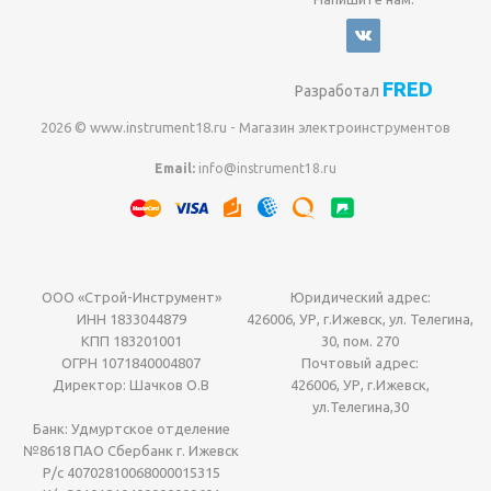
FRED
Разработал
2026 © www.instrument18.ru - Магазин электроинструментов
Email:
info@instrument18.ru
ООО «Строй-Инструмент»
Юридический адрес:
ИНН 1833044879
426006, УР, г.Ижевск, ул. Телегина,
КПП 183201001
30, пом. 270
ОГРН 1071840004807
Почтовый адрес:
Директор: Шачков О.В
426006, УР, г.Ижевск,
ул.Телегина,30
Банк: Удмуртское отделение
№8618 ПАО Сбербанк г. Ижевск
Р/с 40702810068000015315