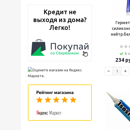
Кредит не
выходя из дома?
Гермети
Легко!
силикон
нейтр.бе
В 
234
ру