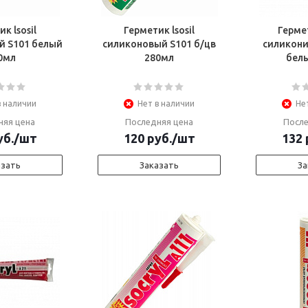
к lsosil
Герметик lsosil
Гермет
й S101 белый
силиконовый S101 б/цв
силикони
0мл
280мл
бел
в наличии
Нет в наличии
Не
няя цена
Последняя цена
После
б.
/шт
120
руб.
/шт
132
азать
Заказать
За