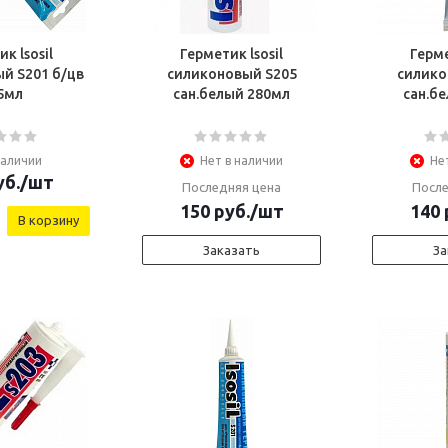
к lsosil
Герметик lsosil
Герме
й S201 б/цв
силиконовый S205
силико
5мл
сан.белый 280мл
сан.б
наличии
Нет в наличии
Не
б.
/шт
Последняя цена
После
150
руб.
/шт
140
В корзину
Заказать
За