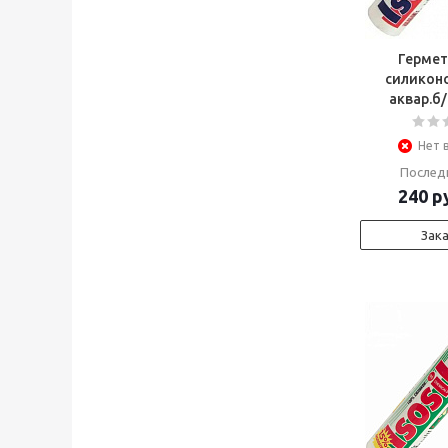
Гермети
силикон
аквар.б
Нет 
Послед
240
ру
Зак