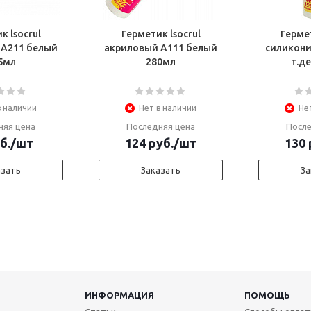
к lsocrul
Герметик lsocrul
Гермет
 А211 белый
акриловый А111 белый
силикони
5мл
280мл
т.де
в наличии
Нет в наличии
Не
няя цена
Последняя цена
После
б.
/шт
124
руб.
/шт
130
азать
Заказать
За
ИНФОРМАЦИЯ
ПОМОЩЬ