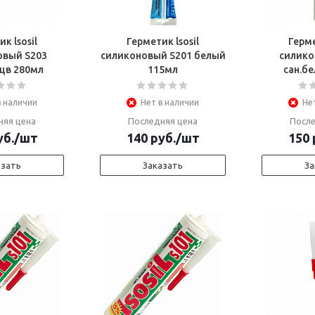
к lsosil
Герметик lsosil
Герме
овый S203
силиконовый S201 белый
силико
/цв 280мл
115мл
сан.б
в наличии
Нет в наличии
Не
няя цена
Последняя цена
После
б.
/шт
140
руб.
/шт
150
азать
Заказать
За