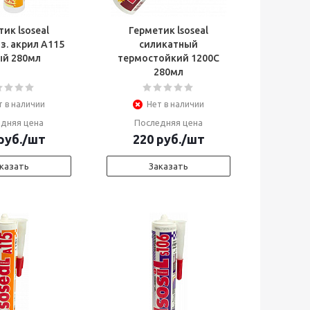
ик lsoseal
Герметик lsoseal
з. акрил А115
силикатный
ый 280мл
термостойкий 1200С
280мл
т в наличии
Нет в наличии
дняя цена
Последняя цена
руб.
/шт
220
руб.
/шт
казать
Заказать