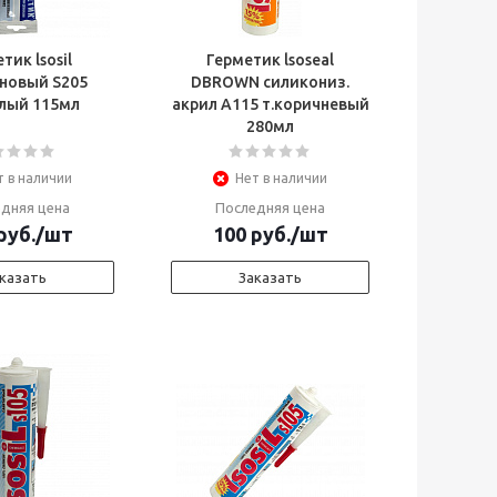
тик lsosil
Герметик lsoseal
новый S205
DBROWN силикониз.
елый 115мл
акрил А115 т.коричневый
280мл
т в наличии
Нет в наличии
дняя цена
Последняя цена
руб.
/шт
100
руб.
/шт
казать
Заказать