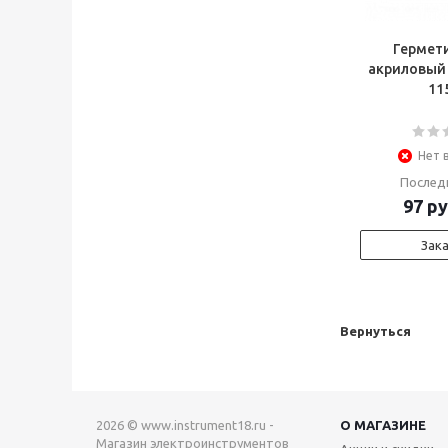
Гермети
акриловый
11
Нет 
Послед
97
ру
Зак
Вернуться
2026 © www.instrument18.ru -
О МАГАЗИНЕ
Магазин электроинструментов