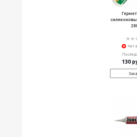
Гермети
силиконовы
28
Нет 
Послед
130
ру
Зак