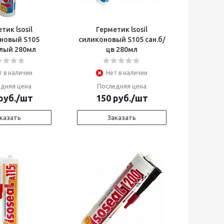
тик lsosil
Герметик lsosil
новый S105
силиконовый S105 сан.б/
елый 280мл
цв 280мл
т в наличии
Нет в наличии
дняя цена
Последняя цена
руб.
/шт
150
руб.
/шт
казать
Заказать