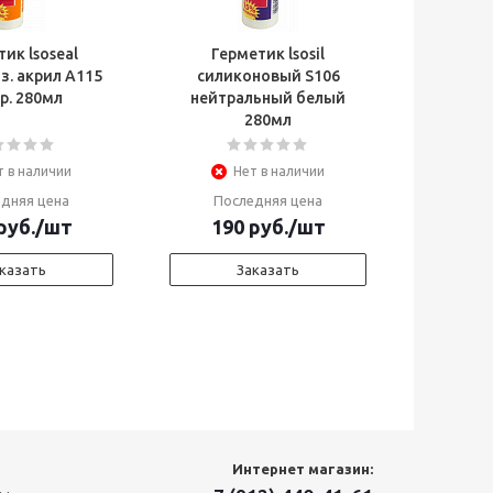
ик lsoseal
Герметик lsosil
з. акрил А115
силиконовый S106
р. 280мл
нейтральный белый
280мл
т в наличии
Нет в наличии
дняя цена
Последняя цена
руб.
/шт
190
руб.
/шт
казать
Заказать
Интернет магазин: