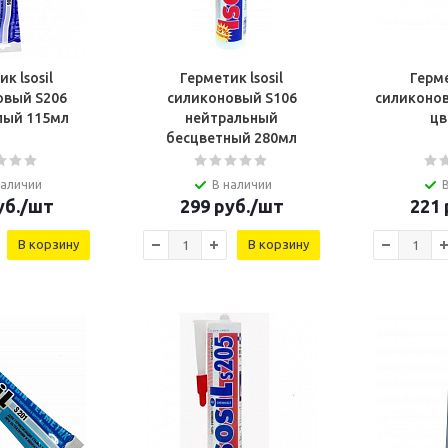
к lsosil
Герметик lsosil
Герме
овый S206
силиконовый S106
силиконов
лый 115мл
нейтральный
цв
бесцветный 280мл
наличии
В наличии
б.
/шт
299
руб.
/шт
221
В корзину
В корзину