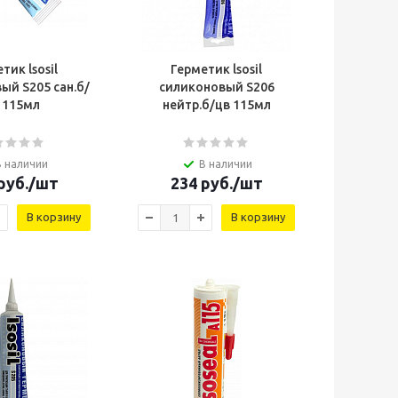
тик lsosil
Герметик lsosil
ый S205 сан.б/
силиконовый S206
 115мл
нейтр.б/цв 115мл
В наличии
В наличии
руб.
/шт
234
руб.
/шт
В корзину
В корзину