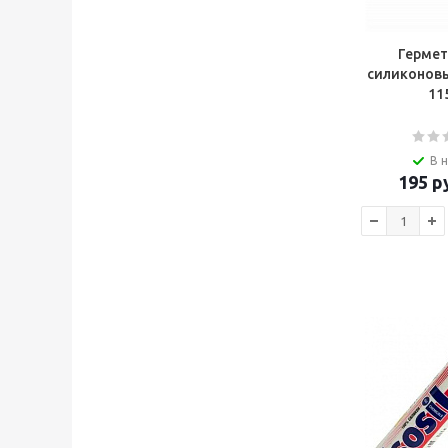
Гермети
силиконовы
11
В 
195
ру