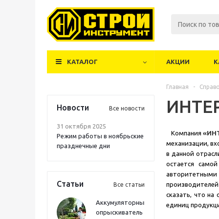
КАТАЛОГ
АКЦИИ
К
Главная
-
Справ
ИНТЕ
Новости
Все новости
31 октября 2025
Компания
«ИН
Режим работы в ноябрьские
механизации, в
празднечные дни
в данной отрасл
остается самой
авторитетными
Статьи
производителей
Все статьи
сказать, что на
Аккумуляторный
единиц продукц
опрыскиватель