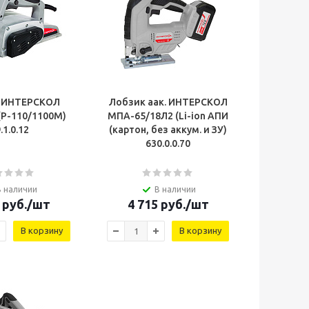
к ИНТЕРСКОЛ
Лобзик аак. ИНТЕРСКОЛ
(Р-110/1100М)
МПА-65/18Л2 (Li-ion АПИ
.1.0.12
(картон, без аккум. и ЗУ)
630.0.0.70
В наличии
В наличии
руб.
/шт
4 715
руб.
/шт
В корзину
В корзину