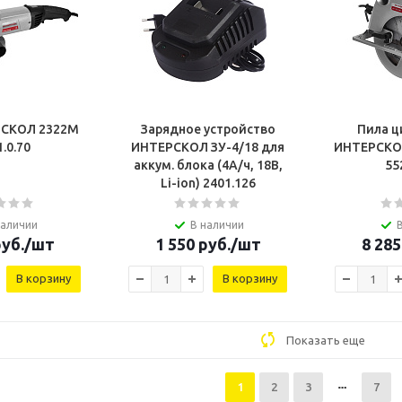
СКОЛ 2322М
Зарядное устройство
Пила ц
1.0.70
ИНТЕРСКОЛ ЗУ-4/18 для
ИНТЕРСКО
аккум. блока (4А/ч, 18В,
55
Li-ion) 2401.126
наличии
В наличии
уб.
/шт
1 550
руб.
/шт
8 285
В корзину
В корзину
Показать еще
1
2
3
7