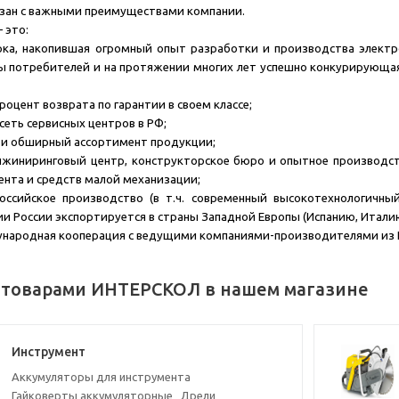
язан с важными преимуществами компании.
 это:
арка, накопившая огромный опыт разработки и производства элект
ы потребителей и на протяжении многих лет успешно конкурирующ
роцент возврата по гарантии в своем классе;
сеть сервисных центров в РФ;
а и обширный ассортимент продукции;
инжиниринговый центр, конструкторское бюро и опытное производс
нта и средств малой механизации;
российское производство (в т.ч. современный высокотехнологичн
ии России экспортируется в страны Западной Европы (Испанию, Италию
народная кооперация с ведущими компаниями-производителями из Ит
 товарами ИНТЕРСКОЛ в нашем магазине
Инструмент
Аккумуляторы для инструмента
Гайковерты аккумуляторные
Дрели