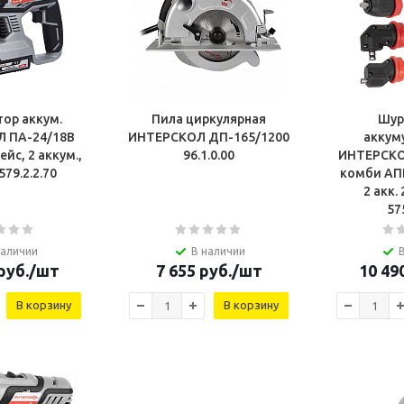
ор аккум.
Пила циркулярная
Шур
 ПА-24/18В
ИНТЕРСКОЛ ДП-165/1200
аккум
ейс, 2 аккум.,
96.1.0.00
ИНТЕРСКО
2Ач, ЗУ) 579.2.2.70
комби АПИ 
2 акк.
57
наличии
В наличии
руб.
/шт
7 655
руб.
/шт
10 49
В корзину
В корзину