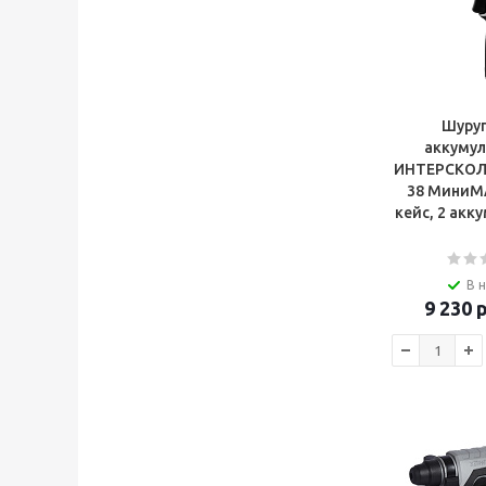
Шуру
аккуму
ИНТЕРСКОЛ
38 МиниМА
кейс, 2 аккум
В 
9 230
р