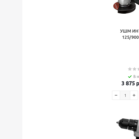
УШМ ИН
В 
3 875
р