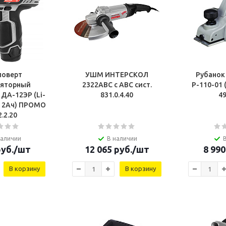
поверт
УШМ ИНТЕРСКОЛ
Рубано
ляторный
2322АВС с АВС сист.
Р-110-01 
ДА-12ЭР (Li-
831.0.4.40
49
., 2Ач) ПРОМО
2.2.20
наличии
В наличии
уб.
/шт
12 065
руб.
/шт
8 990
В корзину
В корзину