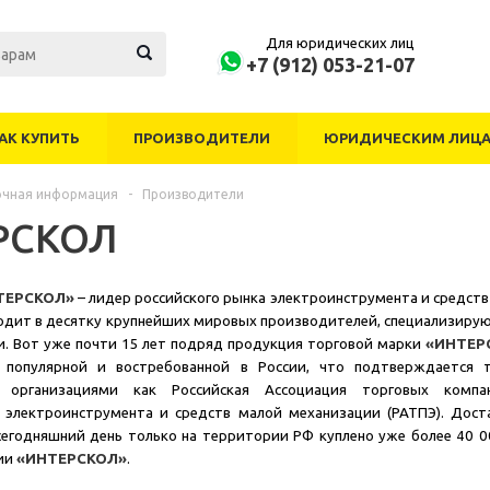
Для юридических лиц
+7 (912) 053-21-07
АК КУПИТЬ
ПРОИЗВОДИТЕЛИ
ЮРИДИЧЕСКИМ ЛИЦ
очная информация
-
Производители
РСКОЛ
ТЕРСКОЛ»
– лидер российского рынка электроинструмента и средств
ходит в десятку крупнейших мировых производителей, специализиру
и. Вот уже почти 15 лет подряд продукция торговой марки
«ИНТЕР
 популярной и востребованной в России, что подтверждается 
 организациями как Российская Ассоциация торговых комп
 электроинструмента и средств малой механизации (РАТПЭ). Дост
 сегодняшний день только на территории РФ куплено уже более 40 0
ии
«ИНТЕРСКОЛ»
.