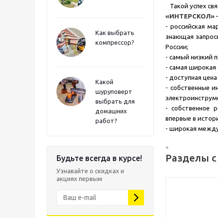
Такой успех св
«ИНТЕРСКОЛ»
–
- российская м
Как выбрать
знающая запрос
компрессор?
России;
- самый низкий п
- самая широкая 
- доступная цен
Какой
- собственные 
шуруповерт
электроинструме
выбрать для
- собственное 
домашних
впервые в истор
работ?
- широкая между
*
Разделы с
Будьте всегда в курсе!
Узнавайте о скидках и
акциях первым