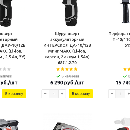
поверт
Шуруповерт
Перфорат
ляторный
аккумуляторный
П-40/11
 ДАУ-10/12В
ИНТЕРСКОЛ ДА-10/12В
51
КС (Li-ion,
МиниМАКС (Li-ion,
., 2,5 Ач, ЗУ)
картон, 2 аккум.1,5Ач)
687.1.2.70
наличии
В наличии
уб.
/шт
6 290
руб.
/шт
15 74
В корзину
В корзину