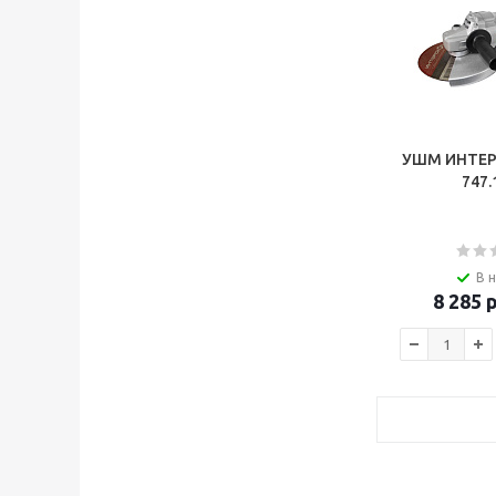
УШМ ИНТЕР
747.
В 
8 285
р