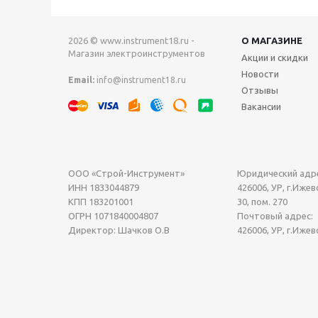
2026 © www.instrument18.ru -
О МАГАЗИНЕ
Магазин электроинструментов
Акции и скидки
Новости
Email:
info@instrument18.ru
Отзывы
Вакансии
ООО «Строй-Инструмент»
Юридический адре
ИНН 1833044879
426006, УР, г.Ижевс
КПП 183201001
30, пом. 270
ОГРН 1071840004807
Почтовый адрес:
Директор: Шачков О.В
426006, УР, г.Ижев