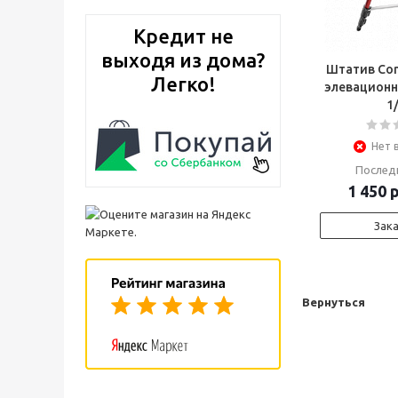
Кредит не
выходя из дома?
Штатив Con
Легко!
элевационн
1
Нет 
Послед
1 450
р
Зак
Вернуться