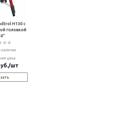
dtrol H130 с
ой головкой
/4"
в наличии
няя цена
уб.
/шт
азать