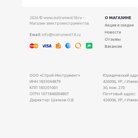
2026 © www.instrument18.ru -
О МАГАЗИНЕ
Магазин электроинструментов
Акции и скидки
Новости
Email:
info@instrument18.ru
Отзывы
Вакансии
ООО «Строй-Инструмент»
Юридический адре
ИНН 1833044879
426006, УР, г.Ижевс
КПП 183201001
30, пом. 270
ОГРН 1071840004807
Почтовый адрес:
Директор: Шачков О.В
426006, УР, г.Ижев