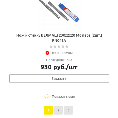
Нож к станку БЕЛМАШ 230х2х20 М6 пара (2шт.)
RN041A
Нет в наличии
Последняя цена
930
руб.
/шт
Заказать
Показать еще
1
2
3