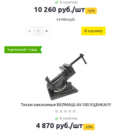
В наличии
10 260
руб.
/шт
-
32
%
14 990
руб.
В корзину
Уцененный товар
Тиcки наклонные БЕЛМАШ AV100 УЦЕНКА!!!!
В наличии
4 870
руб.
/шт
-
29
%