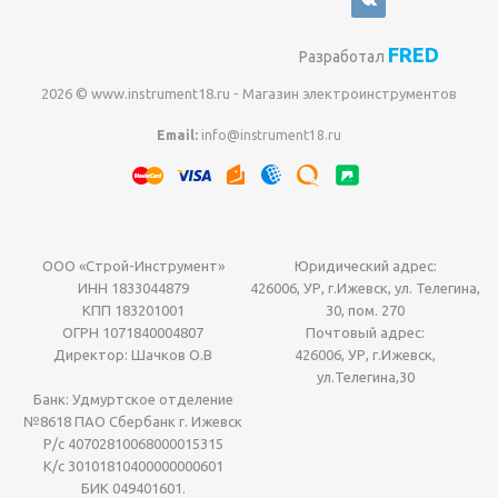
FRED
Разработал
2026 © www.instrument18.ru - Магазин электроинструментов
Email:
info@instrument18.ru
ООО «Строй-Инструмент»
Юридический адрес:
ИНН 1833044879
426006, УР, г.Ижевск, ул. Телегина,
КПП 183201001
30, пом. 270
ОГРН 1071840004807
Почтовый адрес:
Директор: Шачков О.В
426006, УР, г.Ижевск,
ул.Телегина,30
Банк: Удмуртское отделение
№8618 ПАО Сбербанк г. Ижевск
Р/с 40702810068000015315
К/с 30101810400000000601
БИК 049401601.