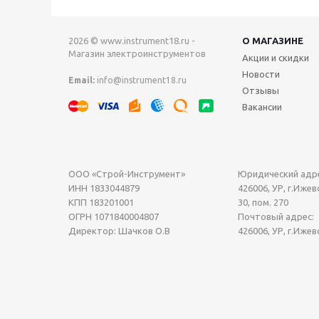
2026 © www.instrument18.ru -
О МАГАЗИНЕ
Магазин электроинструментов
Акции и скидки
Новости
Email:
info@instrument18.ru
Отзывы
Вакансии
ООО «Строй-Инструмент»
Юридический адре
ИНН 1833044879
426006, УР, г.Ижевс
КПП 183201001
30, пом. 270
ОГРН 1071840004807
Почтовый адрес:
Директор: Шачков О.В
426006, УР, г.Ижев