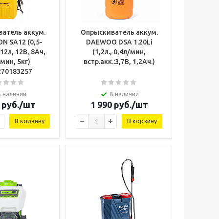
атель аккум.
Опрыскиватель аккум.
N SA12 (0,5-
DAEWOO DSA 1.20Li
 12л, 12В, 8Ач,
(1,2л., 0,4л/мин,
мин, 5кг)
встр.акк.:3,7В, 1,2Ач.)
270183257
В наличии
В наличии
руб.
/шт
1 990
руб.
/шт
В корзину
В корзину