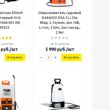
атель Elitech
Опрыскиватель садовый
яторный ОСА
DAEWOO DSA 5 Li (5л,
1606.001.00)
4бар, 2,1л/мин, акк.16В,
95523
Li-Ion, 3.0Ач, 2шт.насад.,
2.9кг
В наличии
В наличии
руб.
/шт
5 990
руб.
/шт
В корзину
В корзину