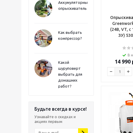
Аккумуляторный
опрыскиватель
Опрыскива
Greenwork
(24В, VT, c
Как выбрать
ЗУ) 53
компрессор?
В 
14 990
Какой
шуруповерт
выбрать для
домашних
работ?
Будьте всегда в курсе!
Узнавайте о скидках и
акциях первым