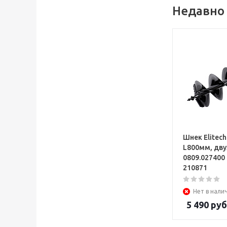
Недавно
Шнек Elitec
L800мм, дв
0809.027400
210871
Нет в нали
5 490
руб