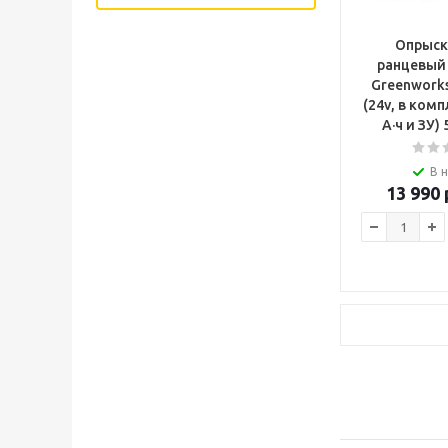
Опрыск
ранцевый 
Greenwork
(24v, в комп
А·ч и ЗУ)
В 
13 990