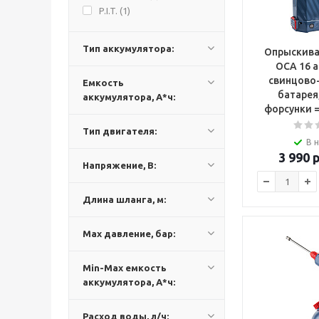
P.I.T. (
1
)
Тип аккумулятора:
Опрыскиват
ОСА 16 а
свинцово
Емкость
батарея
аккумулятора, А*ч:
форсунки 
Тип двигателя:
В 
3 990
р
Напряжение, В:
Длина шланга, м:
Max давление, бар:
Min-Max емкость
аккумулятора, А*ч:
Расход воды, л/ч: