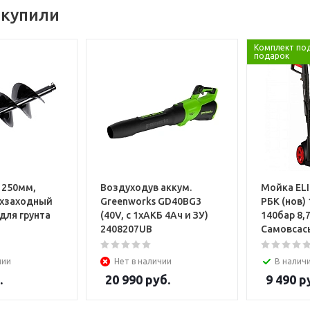
 купили
Комплект по
подарок
h 250мм,
Воздуходув аккум.
Мойка EL
ухзаходный
Greenworks GD40BG3
РБК (нов) 
 для грунта
(40V, с 1хАКБ 4Ач и ЗУ)
140бар 8,
2408207UB
Самовса
чии
Нет в наличии
В налич
.
20 990
руб.
9 490
ру