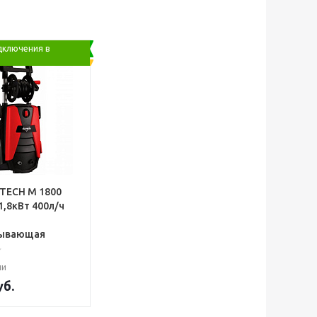
дключения в
ITECH М 1800
1,8кВт 400л/ч
7
сывающая
ии
б.