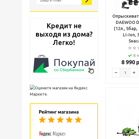
Опрыскиват
DAEWOO DS
Кредит не
(12л., 5бар,
выходя из дома?
Li-Ion, 
Легко!
5нас
В 
8 990
р