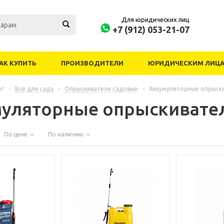
Для юридических лиц
+7 (912) 053-21-07
АК КУПИТЬ
ПРОИЗВОДИТЕЛИ
ЮРИДИЧЕСКИМ ЛИЦ
ог
-
Все для сада
-
Опрыскиватели садовые
-
Аккумуляторные опрыск
уляторные опрыскивате
По цене
По наличию