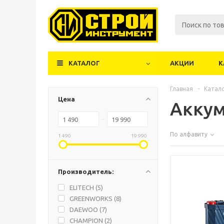
КАТАЛОГ
АКЦИИ
К
Главная
-
Катал
Цена
Аккум
По алфавиту
1 490
19 990
Производитель:
ELITECH (
5
)
GREENWORKS (
8
)
DAEWOO (
7
)
CHAMPION (
2
)