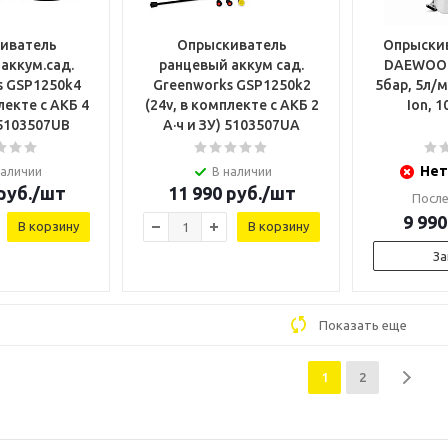
иватель
Опрыскиватель
Опрыскив
аккум.сад.
ранцевый аккум сад.
DAEWOO FA
s GSP1250k4
Greenworks GSP1250k2
5бар, 5л/м
лекте с АКБ 4
(24v, в комплекте с АКБ 2
Ion, 1
 5103507UB
А·ч и ЗУ) 5103507UA
Нет
наличии
В наличии
руб.
/шт
11 990
руб.
/шт
После
9 990
В корзину
В корзину
За
Показать еще
1
2