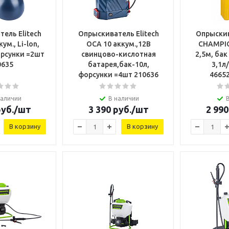
ель Elitech
Опрыскиватель Elitech
Опрыскив
ум., Li-lon,
ОСА 10 аккум.,12В
CHAMPIO
орсунки =2шт
свинцово-кислотная
2,5м, бак
0635
батарея,бак-10л,
3,1л/
форсунки =4шт 210636
4665
наличии
В наличии
уб.
/шт
3 390
руб.
/шт
2 990
В корзину
В корзину