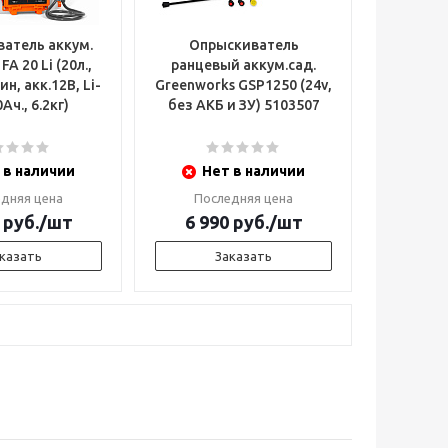
атель аккум.
Опрыскиватель
 20 Li (20л.,
ранцевый аккум.сад.
ин, акк.12В, Li-
Greenworks GSP1250 (24v,
0Ач., 6.2кг)
без АКБ и ЗУ) 5103507
 в наличии
Нет в наличии
дняя цена
Последняя цена
руб.
/шт
6 990
руб.
/шт
казать
Заказать