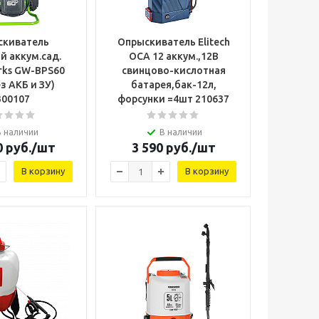
скиватель
Опрыскиватель Elitech
й аккум.сад.
ОСА 12 аккум.,12В
rks GW-BPS60
свинцово-кислотная
з АКБ и ЗУ)
батарея,бак-12л,
300107
форсунки =4шт 210637
В наличии
В наличии
0
руб.
/шт
3 590
руб.
/шт
В корзину
В корзину