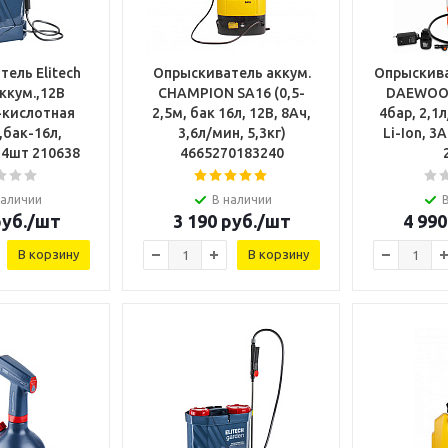
ель Elitech
Опрыскиватель аккум.
Опрыскив
ккум.,12В
CHAMPION SA16 (0,5-
DAEWOO D
-кислотная
2,5м, бак 16л, 12В, 8Ач,
4бар, 2,1л
,бак-16л,
3,6л/мин, 5,3кг)
Li-Ion, 3
=4шт 210638
4665270183240
наличии
В наличии
уб.
/шт
3 190
руб.
/шт
4 990
В корзину
В корзину