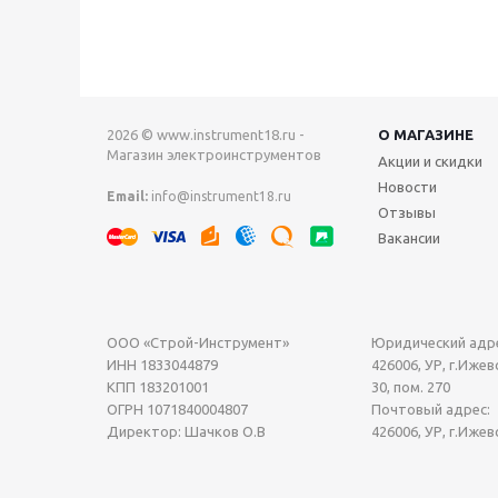
2026 © www.instrument18.ru -
О МАГАЗИНЕ
Магазин электроинструментов
Акции и скидки
Новости
Email:
info@instrument18.ru
Отзывы
Вакансии
ООО «Строй-Инструмент»
Юридический адре
ИНН 1833044879
426006, УР, г.Ижевс
КПП 183201001
30, пом. 270
ОГРН 1071840004807
Почтовый адрес:
Директор: Шачков О.В
426006, УР, г.Ижев