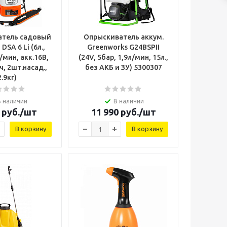
атель садовый
Опрыскиватель аккум.
SA 6 Li (6л.,
Greenworks G24BSPII
/мин, акк.16В,
(24V, 5бар, 1,9л/мин, 15л.,
Ач, 2шт.насад.,
без АКБ и ЗУ) 5300307
2.9кг)
В наличии
В наличии
руб.
/шт
11 990
руб.
/шт
В корзину
В корзину