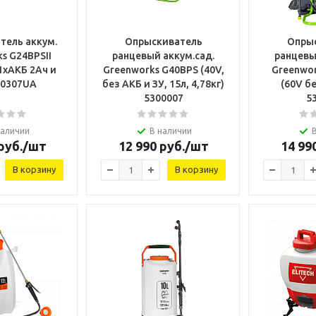
тель аккум.
Опрыскиватель
Опры
s G24BPSII
ранцевый аккум.сад.
ранцевы
 1хАКБ 2Ач и
Greenworks G40BPS (40V,
Greenwo
00307UA
без АКБ и ЗУ, 15л, 4,78кг)
(60V бе
5300007
5
наличии
В наличии
руб.
/шт
12 990
руб.
/шт
14 99
В корзину
В корзину