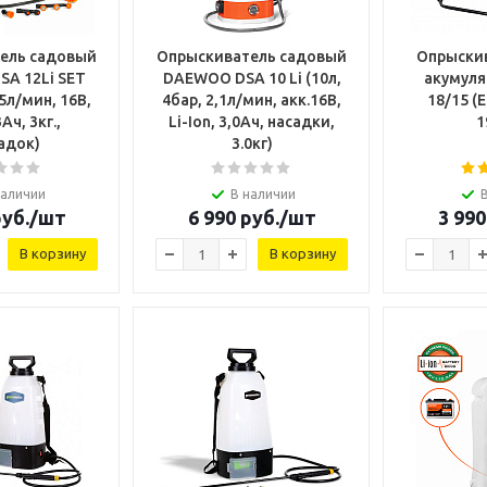
ель садовый
Опрыскиватель садовый
Опрыскив
A 12Li SET
DAEWOO DSA 10 Li (10л,
акумул
 5л/мин, 16В,
4бар, 2,1л/мин, акк.16В,
18/15 (Е
3Ач, 3кг.,
Li-Ion, 3,0Ач, насадки,
1
адок)
3.0кг)
наличии
В наличии
уб.
/шт
6 990
руб.
/шт
3 990
В корзину
В корзину