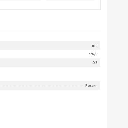
шт
4/8/8
0.3
Россия