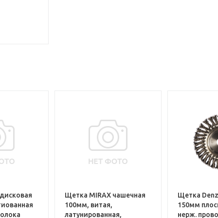
дисковая
Щетка MIRAX чашечная
Щетка Denz
тиованная
100мм, витая,
150мм плос
волока
латунированная,
нерж. прово