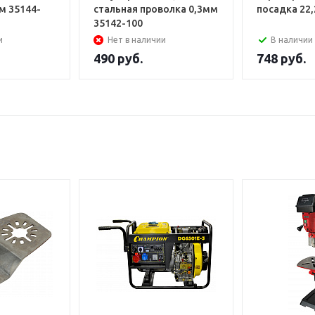
м 35144-
стальная проволка 0,3мм
посадка 22
35142-100
и
Нет в наличии
В наличии
490
руб.
748
руб.