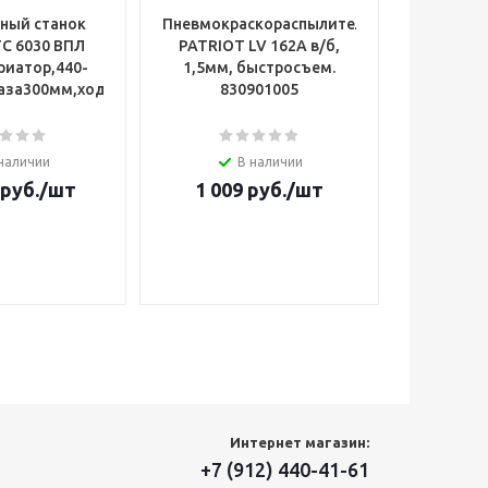
ный станок
Пневмокраскораспылитель
Сне
ТС 6030 ВПЛ
PATRIOT LV 162A в/б,
CHAMPION
риатор,440-
1,5мм, быстросъем.
G160H, 
аза300мм,ход80мм,ф16мм,41кг)
830901005
56см, 
наличии
В наличии
руб.
/шт
1 009
руб.
/шт
49 5
5
Интернет магазин:
+7 (912) 440-41-61