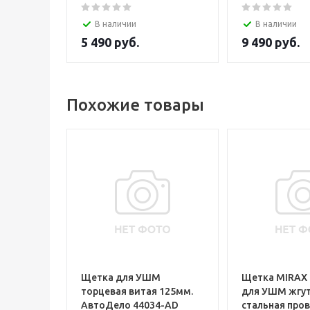
В наличии
В наличии
5 490
руб.
9 490
руб.
Похожие товары
Щетка для УШМ
Щетка MIRAX 
торцевая витая 125мм.
для УШМ жгу
АвтоДело 44034-АD
стальная про