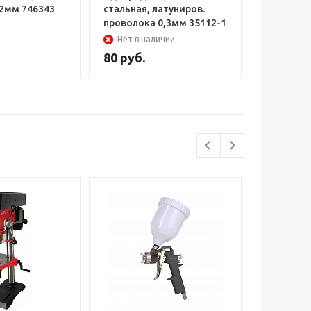
,2мм 746343
стальная, латуниров.
0,5мм d=
проволока 0,3мм 35112-1
125
Нет в наличии
Нет в н
80
руб.
500
руб