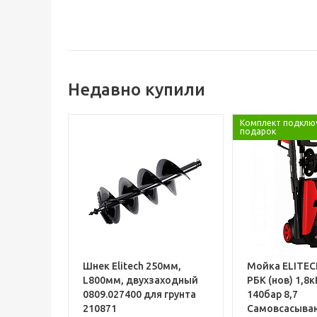
Недавно купили
Комплект подклю
подарок
Шнек Elitech 250мм,
Мойка ELITEC
L800мм, двухзаходный
РБК (нов) 1,8к
0809.027400 для грунта
140бар 8,7
210871
Самовсасыва