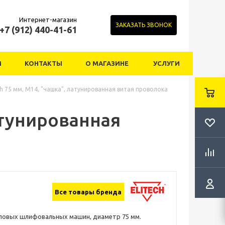
Интернет-магазин
ЗАКАЗАТЬ ЗВОНОК
+7 (912) 440-41-61
М
КОНТАКТЫ
О МАГАЗИНЕ
УСЛУГИ
h 75 мм, М14, "чашка", латунированная витая проволока
атунированная
Все товары бренда
гловых шлифовальных машин, диаметр 75 мм.