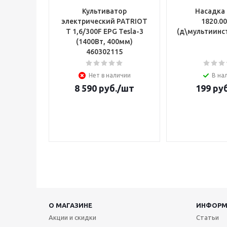
Культиватор
Насадка 
электрический PATRIOT
1820.0
T 1,6/300F EPG Tesla-3
(д\мультиинс
(1400Вт, 400мм)
460302115
Нет в наличии
В на
8 590
руб.
/шт
199
руб
О МАГАЗИНЕ
ИНФОРМ
Акции и скидки
Статьи