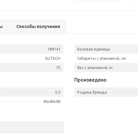
ы
Способы получения
189141
Базовая единица
ELITECH
Габариты с упаковкой, см:
75
Вес с упаковкой, кг:
Произведено
0.3
Родина бренда:
40х80х80