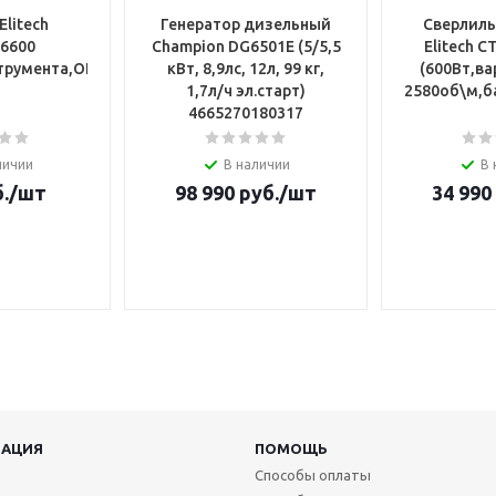
Elitech
Генератор дизельный
Сверлиль
06600
Champion DG6501E (5/5,5
Elitech С
трумента,OIS,CrV,нерж.сталь,д\мягк.матер,шир70мм)
кВт, 8,9лс, 12л, 99 кг,
(600Вт,ва
1,7л/ч эл.старт)
2580об\м,б
4665270180317
личии
В наличии
В 
.
/шт
98 990
руб.
/шт
34 990
АЦИЯ
ПОМОЩЬ
Способы оплаты