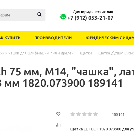
Для юридических лиц
+7 (912) 053-21-07
АК КУПИТЬ
ПРОИЗВОДИТЕЛИ
ЮРИДИЧЕСКИМ ЛИЦА
ски и чашки для шлифмашин, пил и дрелей
-
Щетки
-
Щетка д\УШМ Elitec
h 75 мм, М14, "чашка", л
3 мм 1820.073900 189141
189141
Щетка ELITECH 1820.073900 для у