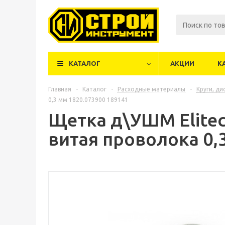
КАТАЛОГ
АКЦИИ
К
Главная
-
Каталог
-
Расходные материалы
-
Круги, ди
0,3 мм 1820.073900 189141
Щетка д\УШМ Elitec
витая проволока 0,