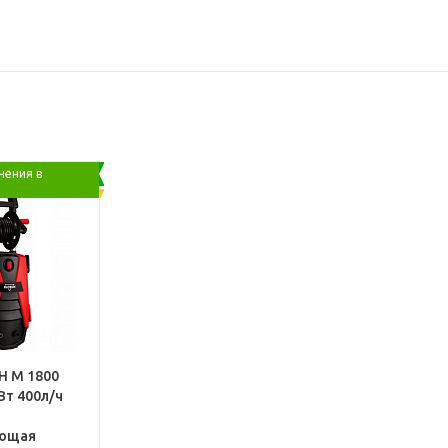
чения в
H М 1800
Вт 400л/ч
ющая