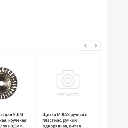
el для УШМ
Щетка MIRAX ручная с
Щетка MI
кая, крученая
пластмас. ручкой
для УШМ 
лока 0,5мм,
однорядная, витая
стальная