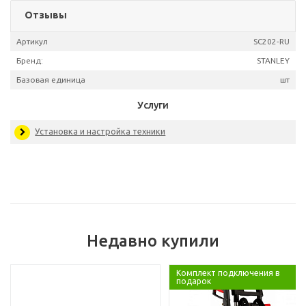
Отзывы
Артикул
SC20
Бренд:
STA
Базовая единица
Услуги
Недавно купили
Установка и настройка техники
Комплект подключения в
подарок