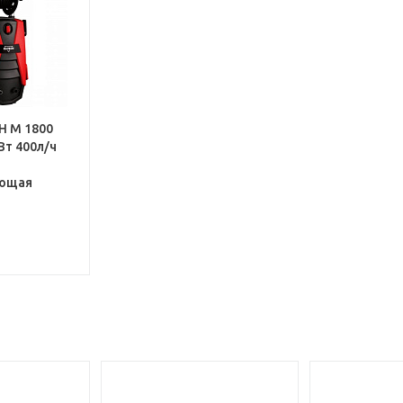
H М 1800
Вт 400л/ч
ющая