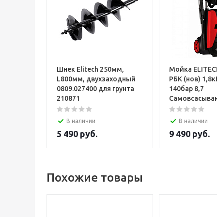
Шнек Elitech 250мм,
Мойка ELITEC
L800мм, двухзаходный
РБК (нов) 1,8к
0809.027400 для грунта
140бар 8,7
210871
Самовсасыва
В наличии
В наличии
5 490
руб.
9 490
руб.
Похожие товары