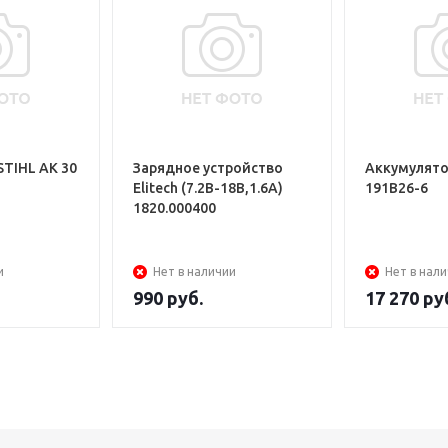
STIHL АK 30
Зарядное устройство
Аккумулято
Elitech (7.2В-18В,1.6A)
191B26-6
1820.000400
и
Нет в наличии
Нет в нал
990
руб.
17 270
ру