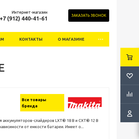
Интернет-магазин
ЗАКАЗАТЬ ЗВОНОК
+7 (912) 440-41-61
АМ
КОНТАКТЫ
О МАГАЗИНЕ
E
Все товары
бренда
я аккумуляторов-слайдеров LXT® 18 В и CXT® 12 В
зависимости от емкости батареи. Имеет о...