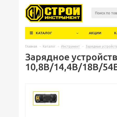
КАТАЛОГ
АКЦИИ
К
Главная
-
Каталог
-
Инструмент
-
Зарядные устройст
Зарядное устройст
10,8В/14,4В/18В/54В