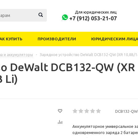
Для юридических лиц
+7 (912) 053-21-07
АК КУПИТЬ
ПРОИЗВОДИТЕЛИ
ЮРИДИЧЕСКИМ ЛИЦ
ва и аккумуляторы
-
Зарядное устройство DeWalt DCB132-QW (XR 10,8В/14
во DeWalt DCB132-QW (XR
 Li)
DCB132-QW
Аккумуляторное универсальное з
одновременного заряда 2 батарей