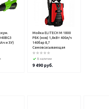
ккум.
Мойка ELITECH М 1800
D40BG3
РБК (нов) 1,8кВт 400л/ч
4Ач и ЗУ)
140бар 8,7
Самовсасывающая
и
В наличии
9 490
руб.