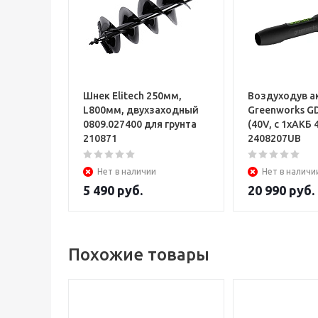
Шнек Elitech 250мм,
Воздуходув а
L800мм, двухзаходный
Greenworks G
0809.027400 для грунта
(40V, с 1хАКБ 
210871
2408207UB
Нет в наличии
Нет в наличи
5 490
руб.
20 990
руб.
Похожие товары