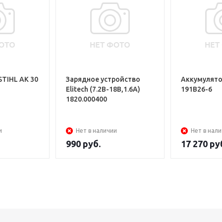
STIHL АK 30
Зарядное устройство
Аккумулято
Elitech (7.2В-18В,1.6A)
191B26-6
1820.000400
и
Нет в наличии
Нет в нал
990
руб.
17 270
ру