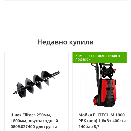
Тип аккумулятора:
L
Емкость аккумулятора, А*ч:
Бренд:
Базовая единица
Недавно купили
Напряжение заряжаемых аккумуляторов, В:
Услуги
Комплект подключения в
подарок
Установка и настройка техники
Шнек Elitech 250мм,
Мойка ELITECH М 1800
L800мм, двухзаходный
РБК (нов) 1,8кВт 400л/ч
0809.027400 для грунта
140бар 8,7