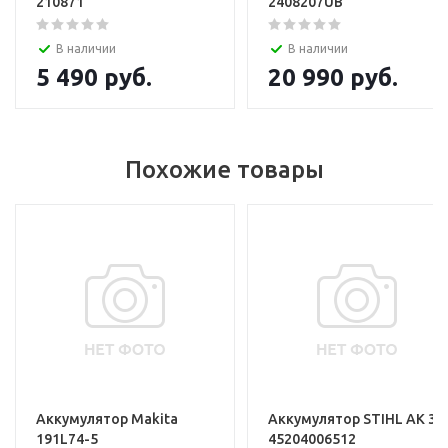
210871
2408207UB
В наличии
В наличии
5 490
руб.
20 990
руб.
Похожие товары
Аккумулятор Makita
Аккумулятор STIHL АK 30
191L74-5
45204006512