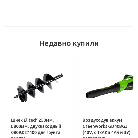
Бренд:
BO
Базовая единица
Напряжение заряжаемых аккумуляторов, В:
Услуги
Недавно купили
Установка и настройка техники
Шнек Elitech 250мм,
Воздуходув аккум.
L800мм, двухзаходный
Greenworks GD40BG3
0809.027400 для грунта
(40V, с 1хАКБ 4Ач и ЗУ)