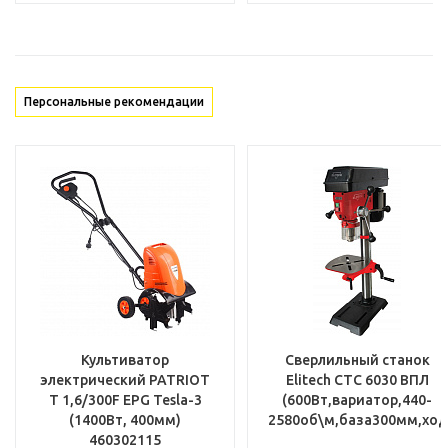
Персональные рекомендации
Культиватор
Сверлильный станок
электрический PATRIOT
Elitech СТС 6030 ВПЛ
T 1,6/300F EPG Tesla-3
(600Вт,вариатор,440-
(1400Вт, 400мм)
2580об\м,база300мм,ход
460302115