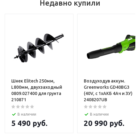
Недавно купили
Услуги
Установка и настройка техники
Шнек Elitech 250мм,
Воздуходув аккум.
L800мм, двухзаходный
Greenworks GD40BG3
0809.027400 для грунта
(40V, с 1хАКБ 4Ач и ЗУ)
210871
2408207UB
В наличии
В наличии
5 490
руб.
20 990
руб.