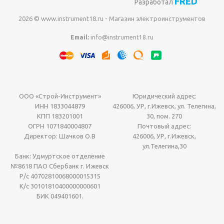
FRED
Разработал
2026 © www.instrument18.ru - Магазин электроинструментов
Email:
info@instrument18.ru
ООО «Строй-Инструмент»
Юридический адрес:
ИНН 1833044879
426006, УР, г.Ижевск, ул. Телегина,
КПП 183201001
30, пом. 270
ОГРН 1071840004807
Почтовый адрес:
Директор: Шачков О.В
426006, УР, г.Ижевск,
ул.Телегина,30
Банк: Удмуртское отделение
№8618 ПАО Сбербанк г. Ижевск
Р/с 40702810068000015315
К/с 30101810400000000601
БИК 049401601.