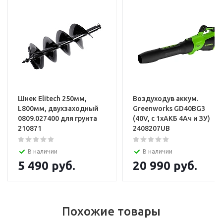
Установка и настройка техники
Шнек Elitech 250мм,
Воздуходув аккум.
L800мм, двухзаходный
Greenworks GD40BG3
0809.027400 для грунта
(40V, с 1хАКБ 4Ач и ЗУ)
210871
2408207UB
В наличии
В наличии
5 490
руб.
20 990
руб.
Похожие товары