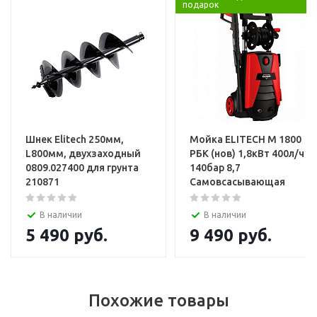
подарок
Установка и настройка техники
Шнек Elitech 250мм,
Мойка ELITECH М 1800
L800мм, двухзаходный
РБК (нов) 1,8кВт 400л/ч
0809.027400 для грунта
140бар 8,7
210871
Самовсасывающая
В наличии
В наличии
5 490
руб.
9 490
руб.
Похожие товары