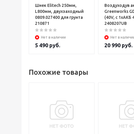
Шнек Elitech 250мм,
Воздуходув а
L800мм, двухзаходный
Greenworks G
0809.027400 для грунта
(40V, с 1хАКБ 
210871
2408207UB
Нет в наличии
Нет в наличи
5 490
руб.
20 990
руб.
Похожие товары