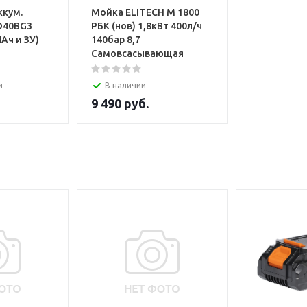
ккум.
Мойка ELITECH М 1800
D40BG3
РБК (нов) 1,8кВт 400л/ч
4Ач и ЗУ)
140бар 8,7
Самовсасывающая
и
В наличии
9 490
руб.