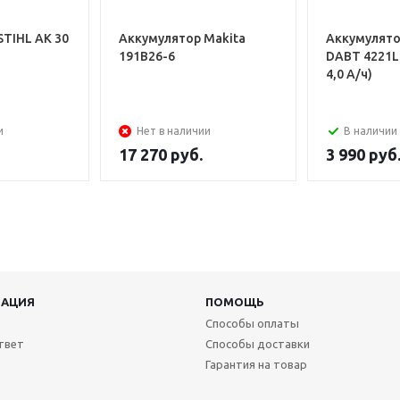
STIHL АK 30
Аккумулятор Makita
Аккумулят
191B26-6
DABT 4221Li 
4,0 А/ч)
и
Нет в наличии
В наличии
17 270
руб.
3 990
руб
АЦИЯ
ПОМОЩЬ
Способы оплаты
твет
Способы доставки
Гарантия на товар