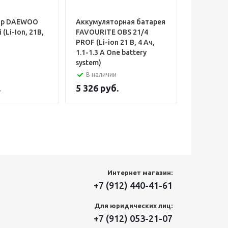
ор DAEWOO
Аккумуляторная батарея
Аккумуля
(Li-Ion, 21В,
FAVOURITE OBS 21/4
606 FLEXV
PROF (Li-ion 21 В, 4 Ач,
6.0/2.0 Ач
1.1-1.3 А One battery
system)
В наличии
В налич
.
5 326
руб.
30 750
р
Интернет магазин:
+7 (912) 440-41-61
Для юридических лиц:
+7 (912) 053-21-07