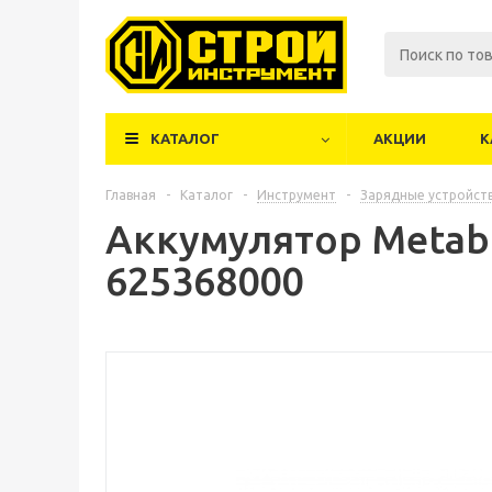
КАТАЛОГ
АКЦИИ
К
Главная
-
Каталог
-
Инструмент
-
Зарядные устройст
Аккумулятор Metabo
625368000