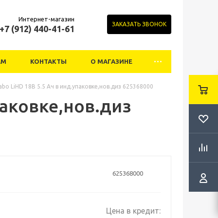
Интернет-магазин
ЗАКАЗАТЬ ЗВОНОК
+7 (912) 440-41-61
АМ
КОНТАКТЫ
О МАГАЗИНЕ
bo LiHD 18В 5.5 Ач в инд.упаковке,нов.диз 625368000
паковке,нов.диз
625368000
Цена в кредит: