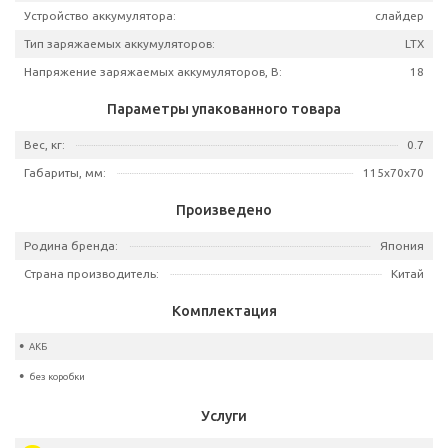
Артикул
632F
Тип аккумулятора:
L
Емкость аккумулятора, А*ч:
Бренд:
MAK
Базовая единица
Устройство аккумулятора:
слай
Тип заряжаемых аккумуляторов:
Напряжение заряжаемых аккумуляторов, В:
Параметры упакованного товара
Вес, кг:
Габариты, мм:
115x7
Произведено