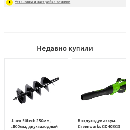
Родина бренда:
Япо
Страна производитель:
К
Комплектация
Недавно купили
Услуги
Установка и настройка техники
Шнек Elitech 250мм,
Воздуходув аккум.
L800мм, двухзаходный
Greenworks GD40BG3