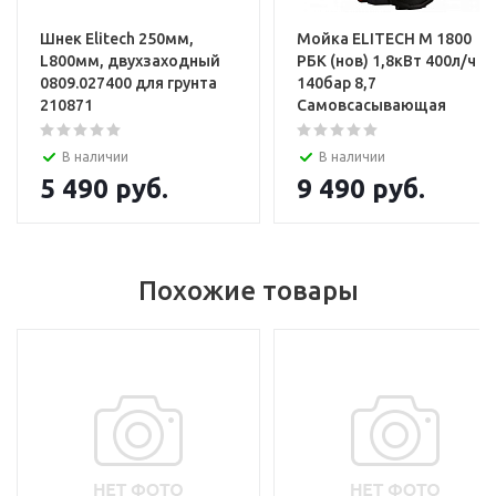
Шнек Elitech 250мм,
Мойка ELITECH М 1800
L800мм, двухзаходный
РБК (нов) 1,8кВт 400л/ч
0809.027400 для грунта
140бар 8,7
210871
Самовсасывающая
В наличии
В наличии
5 490
руб.
9 490
руб.
Похожие товары