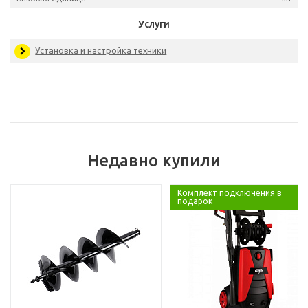
Артикул
153
Бренд:
MAK
Базовая единица
Услуги
Недавно купили
Установка и настройка техники
Комплект подключения в
подарок