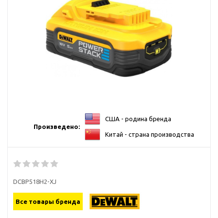
США - родина бренда
Произведено:
Китай - страна производства
DCBP518H2-XJ
Все товары бренда