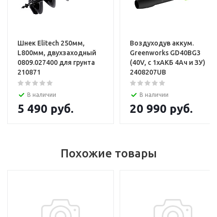
Шнек Elitech 250мм,
Воздуходув аккум.
L800мм, двухзаходный
Greenworks GD40BG3
0809.027400 для грунта
(40V, с 1хАКБ 4Ач и ЗУ)
210871
2408207UB
В наличии
В наличии
5 490
руб.
20 990
руб.
Похожие товары
АКБ 2шт